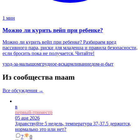
1 мин
Можно ли курить вейп при ребенке?
Можно ли курить вейп при ребенке? Разбираем вред
пассивного пара, риски для младенца и правила безопасности,
если бросить пока не получается. Читайте!
уход-за-малышом
грудное-вскармливание
дом-и-быт
Из сообщества maam
Все обсуждения →
в
первый-триместр
05 aug 2026
Здравствуйте 5 недель, температура 37-37.5 держится,
нормально это или нет?
7
0