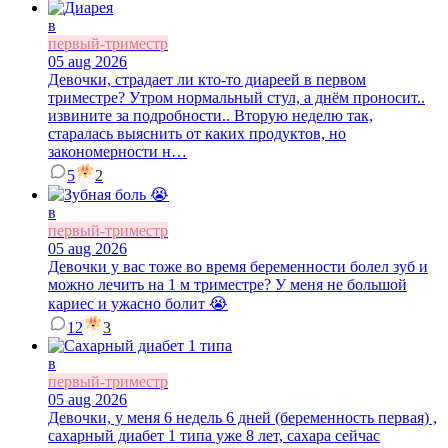
в
первый-триместр
05 aug 2026
Девочки, страдает ли кто-то диареей в первом
триместре? Утром нормальный стул, а днём проносит..
извините за подробности.. Вторую неделю так,
старалась выяснить от каких продуктов, но
закономерности н…
5
2
в
первый-триместр
05 aug 2026
Девочки у вас тоже во время беременности болел зуб и
можно лечить на 1 м триместре? У меня не большой
кариес и ужасно болит 😭
12
3
в
первый-триместр
05 aug 2026
Девочки, у меня 6 недель 6 дней (беременность первая) ,
сахарный диабет 1 типа уже 8 лет, сахара сейчас