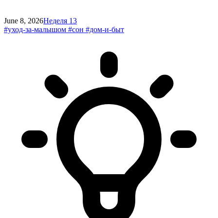
June 8, 2026
Неделя 13
#уход-за-малышом
#сон
#дом-и-быт