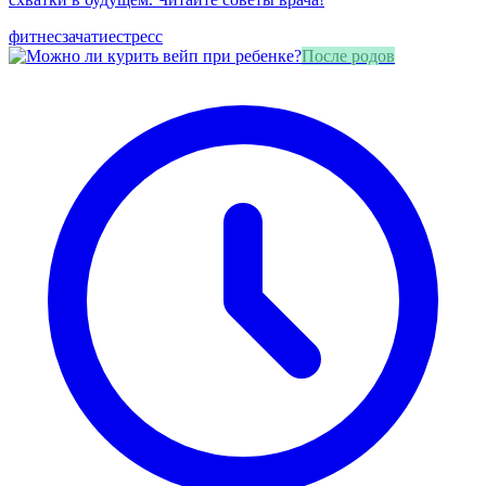
фитнес
зачатие
стресс
После родов