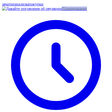
зачатие
анализы
покупки
Планирование