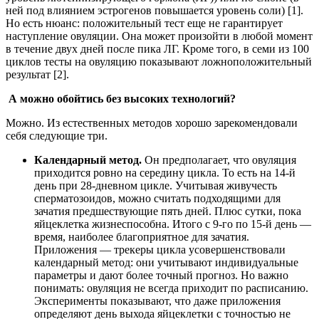
ней под влиянием эстрогенов повышается уровень соли) [1].
Но есть нюанс: положительный тест еще не гарантирует
наступление овуляции. Она может произойти в любой момент
в течение двух дней после пика ЛГ. Кроме того, в семи из 100
циклов тесты на овуляцию показывают ложноположительный
результат [2].
А можно обойтись без высоких технологий?
Можно. Из естественных методов хорошо зарекомендовали
себя следующие три.
Календарный метод.
Он предполагает, что овуляция
приходится ровно на середину цикла. То есть на 14-й
день при 28-дневном цикле. Учитывая живучесть
сперматозоидов, можно считать подходящими для
зачатия предшествующие пять дней. Плюс сутки, пока
яйцеклетка жизнеспособна. Итого с 9-го по 15-й день —
время, наиболее благоприятное для зачатия.
Приложения — трекеры цикла усовершенствовали
календарный метод: они учитывают индивидуальные
параметры и дают более точный прогноз. Но важно
понимать: овуляция не всегда приходит по расписанию.
Эксперименты показывают, что даже приложения
определяют день выхода яйцеклетки с точностью не