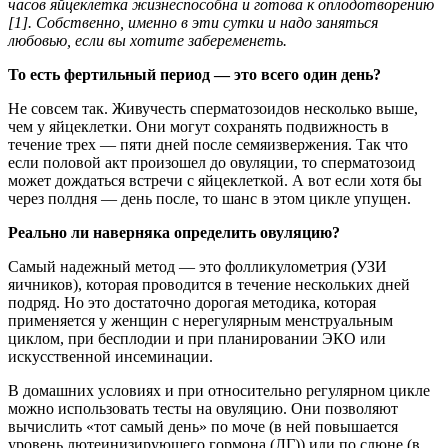
часов яйцеклетка жизнеспособна и готова к оплодотворению
[1]. Собственно, именно в эти сутки и надо заняться
любовью, если вы хотите забеременеть.
То есть фертильный период — это всего один день?
Не совсем так. Живучесть сперматозоидов несколько выше,
чем у яйцеклетки. Они могут сохранять подвижность в
течение трех — пяти дней после семяизвержения. Так что
если половой акт произошел до овуляции, то сперматозоид
может дождаться встречи с яйцеклеткой. А вот если хотя бы
через полдня — день после, то шанс в этом цикле упущен.
Реально ли наверняка определить овуляцию?
Самый надежный метод — это фолликулометрия (УЗИ
яичников), которая проводится в течение нескольких дней
подряд. Но это достаточно дорогая методика, которая
применяется у женщин с нерегулярным менструальным
циклом, при бесплодии и при планировании ЭКО или
искусственной инсеминации.
В домашних условиях и при относительно регулярном цикле
можно использовать тесты на овуляцию. Они позволяют
вычислить «тот самый день» по моче (в ней повышается
уровень лютеинизирующего гормона (ЛГ)) или по слюне (в