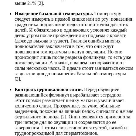
выше 21% [2].
Измерение базальной температуры.
Температуру
следует измерять в прямой кишке или во рту: показания
градусника под мышкой недостаточно точны для этих
целей. И обязательно в одинаковых условиях каждый
день: утром после пробуждения до подъема с кровати
(даже до выхода в туалет). Главная ошибка многих
пользователей заключается в том, что они ждут
повышения температуры в канун овуляции. Но оно
происходит лишь после разрыва фолликула, то есть уже
после овуляции. А значит, в вашем распоряжении от
силы несколько часов. В идеале стоит заниматься сексом
за два-три дня до повышения базальной температуры
[3].
Контроль цервикальной слизи.
Перед овуляцией
развивающийся фолликул вырабатывает эстрадиол.
Этот гормон размягчает шейку матки и увеличивает
количество слизи. Прозрачные, тягучие, обильные
выделения, похожие на яичный белок, сигналят о начале
фертильного периода [2]. Они появляются примерно за
три-четыре дня до овуляции и сохраняются до ее
завершения. Потом слизь становится густой, вязкой и
труднопроходимой для сперматозоидов.