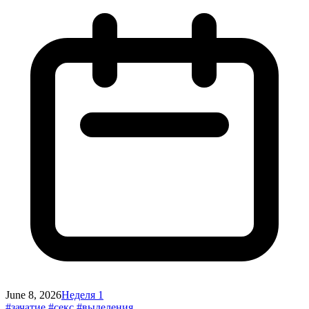
June 8, 2026
Неделя 1
#зачатие
#секс
#выделения