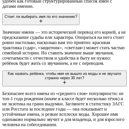
удобен как готовый структурированный список имён с
датами именин.
Стоит ли выбирать имя по его значению?
Значение имени — это исторический перевод его корней, а не
предсказание судьбы или характера. Опираться на него стоит
ровно настолько, насколько вам это приятно: красивая
трактовка («дар», «защитник», «светлая») может стать частью
семейной истории. Но ставить значение выше звучания,
сочетаемости с отчеством и удобства в быту не нужно:
ребёнок будет жить со звучанием, а не с переводом.
Как назвать ребёнка, чтобы имя не вышло из моды и не звучало
странно через 30 лет?
Безопаснее всего имена из «среднего слоя» популярности: не
топ-1 года рождения (иначе в классе будет несколько тёзок) и
не экзотика на грани выдумки. Загляните в статистику ЗАГС
или Росстата за последние годы — она показывает и
устойчивые имена, и резкие всплески моды. Хорошее имя
одинаково нормально звучит и для младенца, и для взрослого
человека на собеседовании.