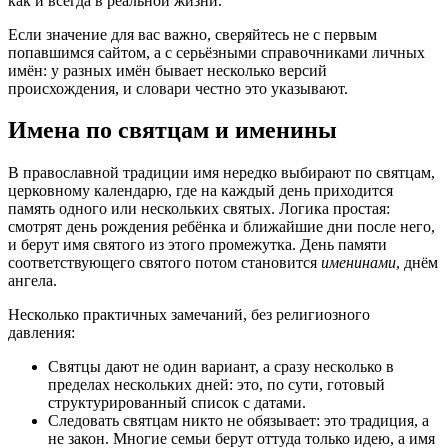
как и всегда в реальной жизни.
Если значение для вас важно, сверяйтесь не с первым
попавшимся сайтом, а с серьёзными справочниками личных
имён: у разных имён бывает несколько версий
происхождения, и словари честно это указывают.
Имена по святцам и именины
В православной традиции имя нередко выбирают по святцам,
церковному календарю, где на каждый день приходится
память одного или нескольких святых. Логика простая:
смотрят день рождения ребёнка и ближайшие дни после него,
и берут имя святого из этого промежутка. День памяти
соответствующего святого потом становится
именинами
, днём
ангела.
Несколько практичных замечаний, без религиозного
давления:
Святцы дают не один вариант, а сразу несколько в
пределах нескольких дней: это, по сути, готовый
структурированный список с датами.
Следовать святцам никто не обязывает: это традиция, а
не закон. Многие семьи берут оттуда только идею, а имя