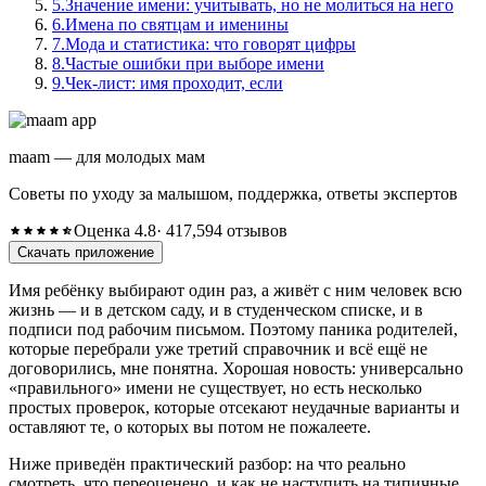
5.
Значение имени: учитывать, но не молиться на него
6.
Имена по святцам и именины
7.
Мода и статистика: что говорят цифры
8.
Частые ошибки при выборе имени
9.
Чек-лист: имя проходит, если
maam — для молодых мам
Советы по уходу за малышом, поддержка, ответы экспертов
Оценка 4.8
· 417,594 отзывов
Скачать приложение
Имя ребёнку выбирают один раз, а живёт с ним человек всю
жизнь — и в детском саду, и в студенческом списке, и в
подписи под рабочим письмом. Поэтому паника родителей,
которые перебрали уже третий справочник и всё ещё не
договорились, мне понятна. Хорошая новость: универсально
«правильного» имени не существует, но есть несколько
простых проверок, которые отсекают неудачные варианты и
оставляют те, о которых вы потом не пожалеете.
Ниже приведён практический разбор: на что реально
смотреть, что переоценено, и как не наступить на типичные