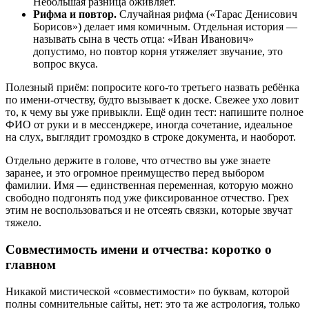
Небольшая разница оживляет.
Рифма и повтор.
Случайная рифма («Тарас Денисович
Борисов») делает имя комичным. Отдельная история —
называть сына в честь отца: «Иван Иванович»
допустимо, но повтор корня утяжеляет звучание, это
вопрос вкуса.
Полезный приём: попросите кого-то третьего назвать ребёнка
по имени-отчеству, будто вызывает к доске. Свежее ухо ловит
то, к чему вы уже привыкли. Ещё один тест: напишите полное
ФИО от руки и в мессенджере, иногда сочетание, идеальное
на слух, выглядит громоздко в строке документа, и наоборот.
Отдельно держите в голове, что отчество вы уже знаете
заранее, и это огромное преимущество перед выбором
фамилии. Имя — единственная переменная, которую можно
свободно подгонять под уже фиксированное отчество. Грех
этим не воспользоваться и не отсеять связки, которые звучат
тяжело.
Совместимость имени и отчества: коротко о
главном
Никакой мистической «совместимости» по буквам, которой
полны сомнительные сайты, нет: это та же астрология, только