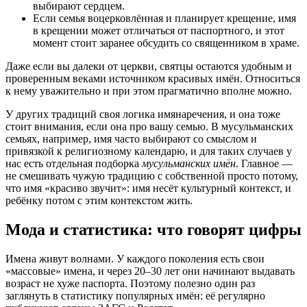
выбирают сердцем.
Если семья воцерковлённая и планирует крещение, имя
в крещении может отличаться от паспортного, и этот
момент стоит заранее обсудить со священником в храме.
Даже если вы далеки от церкви, святцы остаются удобным и
проверенным веками источником красивых имён. Относиться
к нему уважительно и при этом прагматично вполне можно.
У других традиций своя логика имянаречения, и она тоже
стоит внимания, если она про вашу семью. В мусульманских
семьях, например, имя часто выбирают со смыслом и
привязкой к религиозному календарю, и для таких случаев у
нас есть отдельная подборка
мусульманских имён
. Главное —
не смешивать чужую традицию с собственной просто потому,
что имя «красиво звучит»: имя несёт культурный контекст, и
ребёнку потом с этим контекстом жить.
Мода и статистика: что говорят цифры
Имена живут волнами. У каждого поколения есть свои
«массовые» имена, и через 20–30 лет они начинают выдавать
возраст не хуже паспорта. Поэтому полезно один раз
заглянуть в статистику популярных имён: её регулярно