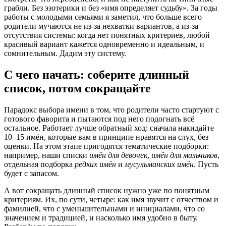
грабли. Без эзотерики и без «имя определяет судьбу». За годы
работы с молодыми семьями я заметил, что больше всего
родители мучаются не из-за нехватки вариантов, а из-за
отсутствия системы: когда нет понятных критериев, любой
красивый вариант кажется одновременно и идеальным, и
сомнительным. Дадим эту систему.
С чего начать: соберите длинный
список, потом сокращайте
Парадокс выбора имени в том, что родители часто стартуют с
готового фаворита и пытаются под него подогнать всё
остальное. Работает лучше обратный ход: сначала накидайте
10–15 имён, которые вам в принципе нравятся на слух, без
оценки. На этом этапе пригодятся тематические подборки:
например, наши списки
имён для девочек
,
имён для мальчиков
,
отдельная подборка
редких имён
и
мусульманских имён
. Пусть
будет с запасом.
А вот сокращать длинный список нужно уже по понятным
критериям. Их, по сути, четыре: как имя звучит с отчеством и
фамилией, что с уменьшительными и инициалами, что со
значением и традицией, и насколько имя удобно в быту.