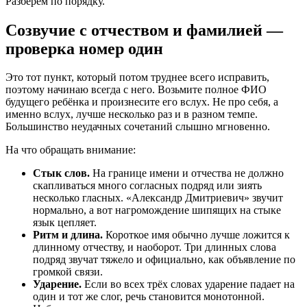
Разберём по порядку.
Созвучие с отчеством и фамилией —
проверка номер один
Это тот пункт, который потом труднее всего исправить,
поэтому начинаю всегда с него. Возьмите полное ФИО
будущего ребёнка и произнесите его вслух. Не про себя, а
именно вслух, лучше несколько раз и в разном темпе.
Большинство неудачных сочетаний слышно мгновенно.
На что обращать внимание:
Стык слов.
На границе имени и отчества не должно
скапливаться много согласных подряд или зиять
несколько гласных. «Александр Дмитриевич» звучит
нормально, а вот нагромождение шипящих на стыке
язык цепляет.
Ритм и длина.
Короткое имя обычно лучше ложится к
длинному отчеству, и наоборот. Три длинных слова
подряд звучат тяжело и официально, как объявление по
громкой связи.
Ударение.
Если во всех трёх словах ударение падает на
один и тот же слог, речь становится монотонной.