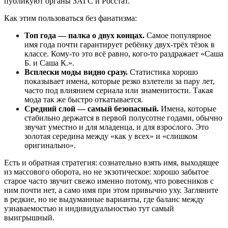
публикуют органы ЗАГС и Росстат.
Как этим пользоваться без фанатизма:
Топ года — палка о двух концах.
Самое популярное
имя года почти гарантирует ребёнку двух-трёх тёзок в
классе. Кому-то это всё равно, кого-то раздражает «Саша
Б. и Саша К.».
Всплески моды видно сразу.
Статистика хорошо
показывает имена, которые резко взлетели за пару лет,
часто под влиянием сериала или знаменитости. Такая
мода так же быстро откатывается.
Средний слой — самый безопасный.
Имена, которые
стабильно держатся в первой полусотне годами, обычно
звучат уместно и для младенца, и для взрослого. Это
золотая середина между «как у всех» и «слишком
оригинально».
Есть и обратная стратегия: сознательно взять имя, выходящее
из массового оборота, но не экзотическое: хорошо забытое
старое часто звучит свежо именно потому, что ровесников с
ним почти нет, а само имя при этом привычно уху. Загляните
в редкие, но не выдуманные варианты, где баланс между
узнаваемостью и индивидуальностью тут самый
выигрышный.