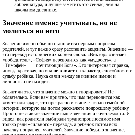
аббревиатура, и лучше заметить это сейчас, чем на
школьном дневнике.
Значение имени: учитывать, но не
молиться на него
Значение имени обычно становится первым вопросом
родителей, и тут важно сразу расставить акценты. Значение —
это перевод исторических корней слова: «Виктор» означает
«победитель», «София» переводится как «мудрость», а
«Тимофей» — «почитающий Бога». Это интересная справка,
иногда красивая, но она
не влияет
на характер, способности и
судьбу ребёнка. Наука связи между значением имени и
личностью не находит.
Значит ли это, что значение можно игнорировать? Не
обязательно. Если вам приятно, что имя переводится как
«свет» или «дар», это прекрасно и станет частью семейной
истории, которую вы потом расскажете подросшему ребёнку.
Просто не ставьте значение выше звучания и сочетаемости. Я
видел, как родители выбирали труднопроизносимое имя
только ради «сильного» перевода, а ребёнок потом всю
началку поправлял учителей. Звучание победило значение,