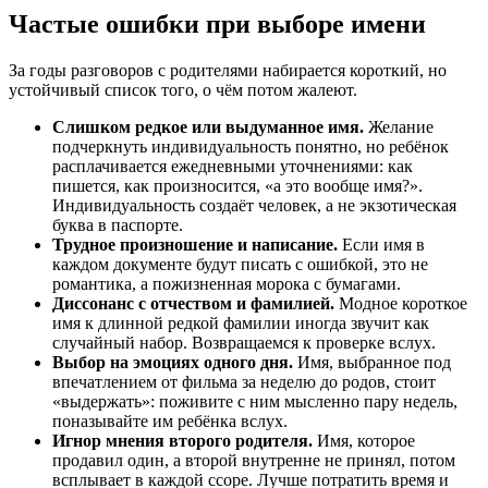
Частые ошибки при выборе имени
За годы разговоров с родителями набирается короткий, но
устойчивый список того, о чём потом жалеют.
Слишком редкое или выдуманное имя.
Желание
подчеркнуть индивидуальность понятно, но ребёнок
расплачивается ежедневными уточнениями: как
пишется, как произносится, «а это вообще имя?».
Индивидуальность создаёт человек, а не экзотическая
буква в паспорте.
Трудное произношение и написание.
Если имя в
каждом документе будут писать с ошибкой, это не
романтика, а пожизненная морока с бумагами.
Диссонанс с отчеством и фамилией.
Модное короткое
имя к длинной редкой фамилии иногда звучит как
случайный набор. Возвращаемся к проверке вслух.
Выбор на эмоциях одного дня.
Имя, выбранное под
впечатлением от фильма за неделю до родов, стоит
«выдержать»: поживите с ним мысленно пару недель,
поназывайте им ребёнка вслух.
Игнор мнения второго родителя.
Имя, которое
продавил один, а второй внутренне не принял, потом
всплывает в каждой ссоре. Лучше потратить время и