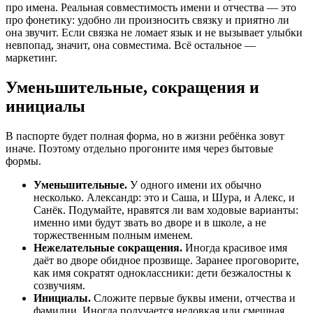
про имена. Реальная совместимость имени и отчества — это
про фонетику: удобно ли произносить связку и приятно ли
она звучит. Если связка не ломает язык и не вызывает улыбки
невпопад, значит, она совместима. Всё остальное —
маркетинг.
Уменьшительные, сокращения и
инициалы
В паспорте будет полная форма, но в жизни ребёнка зовут
иначе. Поэтому отдельно прогоните имя через бытовые
формы.
Уменьшительные.
У одного имени их обычно
несколько. Александр: это и Саша, и Шура, и Алекс, и
Санёк. Подумайте, нравятся ли вам ходовые варианты:
именно ими будут звать во дворе и в школе, а не
торжественным полным именем.
Нежелательные сокращения.
Иногда красивое имя
даёт во дворе обидное прозвище. Заранее проговорите,
как имя сократят одноклассники: дети безжалостны к
созвучиям.
Инициалы.
Сложите первые буквы имени, отчества и
фамилии. Иногда получается неловкая или смешная