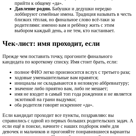
прийти к общему «да».
Давление родни.
Бабушки и дедушки нередко
лоббируют семейные имена. Традиция называть в честь
близких тёплая, но финальное слово всё-таки за
родителями: именно вам и ребёнку жить с этим
выбором каждый день, а не тем, кто настаивает.
Чек-лист: имя проходит, если
Прежде чем поставить точку, прогоните финального
кандидата по короткому списку. Имя стоит брать, если:
полное ФИО легко произносится вслух с третьего раза;
ходовые уменьшительные вам нравятся;
инициалы не складываются в неловкую аббревиатуру;
значение либо приятно вам, либо не мешает;
имя не входит в самый топ года рождения и не является
экзотикой на грани выдумки;
оба родителя говорят искреннее «да».
Если кандидат проходит все пункты, поздравляю: вы
справились с одной из первых больших родительских задач. А
если ещё в поиске, начните с наших подборок имён для
девочек и мальчиков и прогоняйте понравившиеся варианты