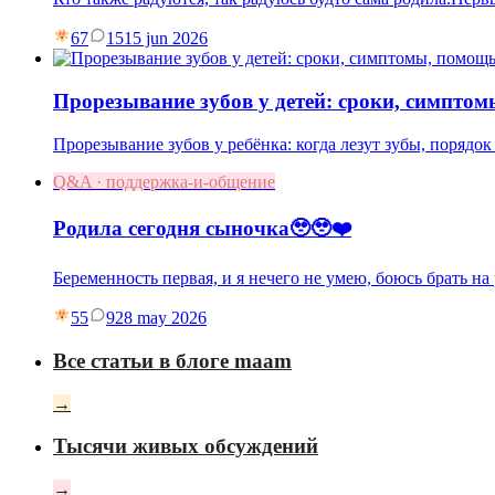
67
15
15 jun 2026
Прорезывание зубов у детей: сроки, симпто
Прорезывание зубов у ребёнка: когда лезут зубы, порядок 
Q&A · поддержка-и-общение
Родила сегодня сыночка🥹🥹❤️
Беременность первая, и я нечего не умею, боюсь брать на
55
9
28 may 2026
Все статьи в блоге maam
→
Тысячи живых обсуждений
→