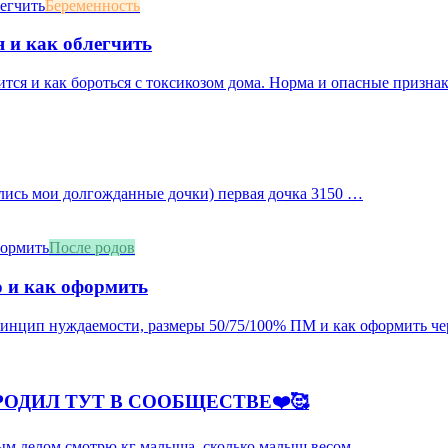
Беременность
я и как облегчить
ится и как бороться с токсикозом дома. Норма и опасные призна
ились мои долгожданные дочки) первая дочка 3150 …
После родов
о и как оформить
принцип нуждаемости, размеры 50/75/100% ПМ и как оформить че
РОДИЛ ТУТ В СООБЩЕСТВЕ❤️🥰
рвым делом смотрю кг малыша, сколько малыш весом…