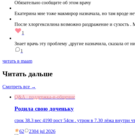
Обязательно сообщите об этом врачу
Екатерина мне тоже макмирор назначала, но там вроде не
После хлоргексилина возможно раздражение и сухость . 
1
Знает врачь эту проблему ,другие назначила, сказала от 
1
читать в maam
Читать дальше
Смотреть все →
Q&A · поддержка-и-общение
Родила свою доченьку
срок 38.3 вес 4190 рост 54см . утром в 7.30 лёжа внутри
62
23
04 jul 2026