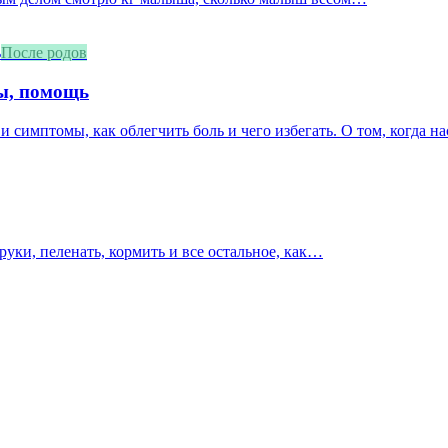
После родов
мы, помощь
и симптомы, как облегчить боль и чего избегать. О том, когда нас
 руки, пеленать, кормить и все остальное, как…