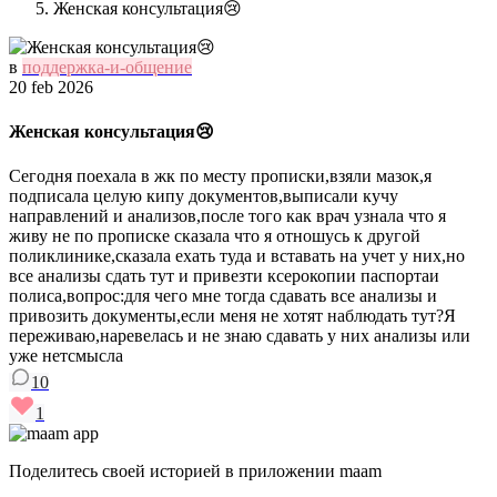
Женская консультация😢
в
поддержка-и-общение
20 feb 2026
Женская консультация😢
Сегодня поехала в жк по месту прописки,взяли мазок,я
подписала целую кипу документов,выписали кучу
направлений и анализов,после того как врач узнала что я
живу не по прописке сказала что я отношусь к другой
поликлинике,сказала ехать туда и вставать на учет у них,но
все анализы сдать тут и привезти ксерокопии паспортаи
полиса,вопрос:для чего мне тогда сдавать все анализы и
привозить документы,если меня не хотят наблюдать тут?Я
переживаю,наревелась и не знаю сдавать у них анализы или
уже нетсмысла
10
1
Поделитесь своей историей в приложении maam