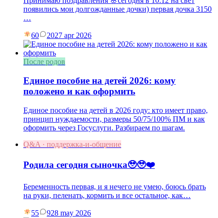
Принимаю поздравления 🌸сегодня в 10:12 на свет
появились мои долгожданные дочки) первая дочка 3150
…
60
20
27 apr 2026
После родов
Единое пособие на детей 2026: кому
положено и как оформить
Единое пособие на детей в 2026 году: кто имеет право,
принцип нуждаемости, размеры 50/75/100% ПМ и как
оформить через Госуслуги. Разбираем по шагам.
Q&A · поддержка-и-общение
Родила сегодня сыночка🥹🥹❤️
Беременность первая, и я нечего не умею, боюсь брать
на руки, пеленать, кормить и все остальное, как…
55
9
28 may 2026