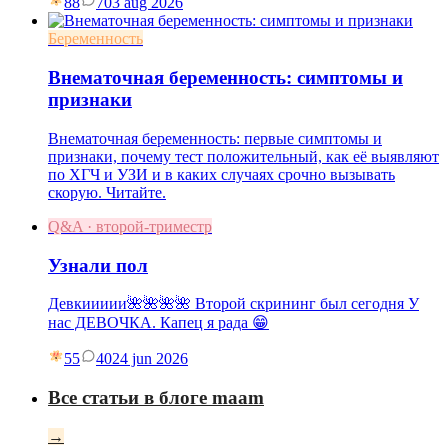
88
7
03 aug 2026
Беременность
Внематочная беременность: симптомы и
признаки
Внематочная беременность: первые симптомы и
признаки, почему тест положительный, как её выявляют
по ХГЧ и УЗИ и в каких случаях срочно вызывать
скорую. Читайте.
Q&A · второй-триместр
Узнали пол
Девкиииии🌺🌺🌺🌺 Второй скрининг был сегодня У
нас ДЕВОЧКА. Капец я рада 😁
55
40
24 jun 2026
Все статьи в блоге maam
→