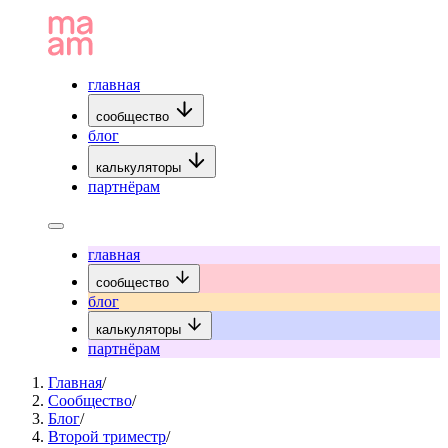
главная
сообщество
блог
калькуляторы
партнёрам
главная
сообщество
блог
калькуляторы
партнёрам
Главная
/
Сообщество
/
Блог
/
Второй триместр
/