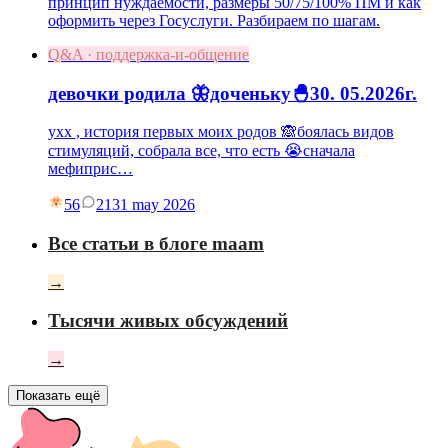
принцип нуждаемости, размеры 50/75/100% ПМ и как
оформить через Госуслуги. Разбираем по шагам.
Q&A · поддержка-и-общение
девочки родила 🦋доченьку🐣30. 05.2026г.
ухх , история первых моих родов 🙈боялась видов
стимуляций, собрала все, что есть 😭сначала
мефиприс…
56
21
31 may 2026
Все статьи в блоге maam
→
Тысячи живых обсуждений
→
Показать ещё