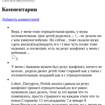
Комментарии
Добавить комментарий
Вера, у меня тоже отрицательная кровь, у мужа
положительная, трое детей родились -, +, - не делали ни
с кем уммуноглобулин. Но сейчас , тоже сказали мужу
сдать анализ(подтвердить его +) мне чуть позже тоже
назначат, и посмотрят, есть ли резус конфликт у меня с
ребенком ...
1
У меня с бывшим мужем был резус конфликт, ничего не
кололи , родила двоих детей тоже старший как у папы с
положительным, младший как я с отрицательным
Lubov_Davygova_Norisk анализ сдавала на резус
конфликт пришел отрицательный,но все равно
назначили укол делать, толи за это время что то
поменялось, просто страшного на каждом этапе что то
новое.Старшему 13 лет,младшему 7,в январе 8
будет.Вроде как читаешь положено делать,но с двумя не