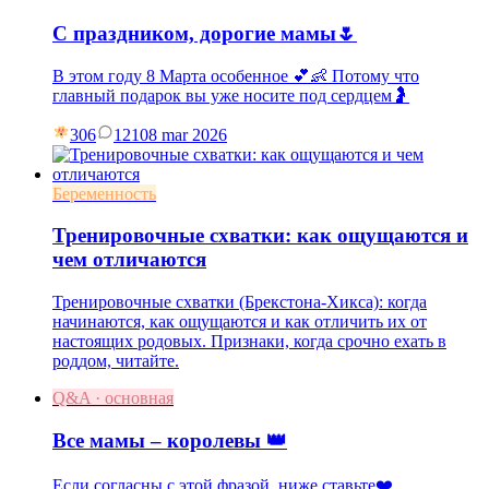
С праздником, дорогие мамы🌷
В этом году 8 Марта особенное 💕👶 Потому что
главный подарок вы уже носите под сердцем🤰
306
121
08 mar 2026
Беременность
Тренировочные схватки: как ощущаются и
чем отличаются
Тренировочные схватки (Брекстона-Хикса): когда
начинаются, как ощущаются и как отличить их от
настоящих родовых. Признаки, когда срочно ехать в
роддом, читайте.
Q&A · основная
Все мамы – королевы 👑
Если согласны с этой фразой, ниже ставьте❤️