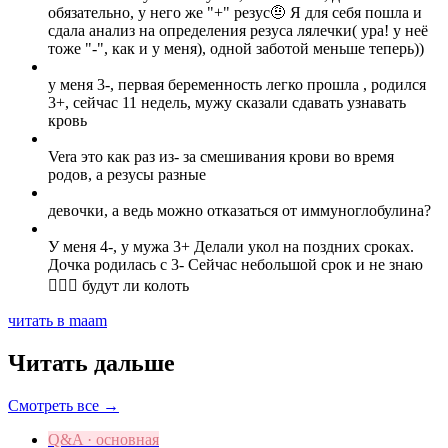
обязательно, у него же "+" резус🤨 Я для себя пошла и
сдала анализ на определения резуса лялечки( ура! у неё
тоже "-", как и у меня), одной заботой меньше теперь))
у меня 3-, первая беременность легко прошла , родился
3+, сейчас 11 недель, мужу сказали сдавать узнавать
кровь
Vera это как раз из- за смешивания крови во время
родов, а резусы разные
девочки, а ведь можно отказаться от иммуноглобулина?
У меня 4-, у мужа 3+ Делали укол на поздних сроках.
Дочка родилась с 3- Сейчас небольшой срок и не знаю
🤷🏻‍♀️ будут ли колоть
читать в maam
Читать дальше
Смотреть все →
Q&A · основная