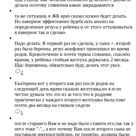
делала поэтому сомнения какие закрадываются
та же ситуация, в ЖК врач сказал нужно будет делать.
Но наверное эффективнее буде6слать анализ на
определенние резуса у ребенка и от этого отталкиваться.
я наверное так и сделаю.
Надо делать. Я первый раз не сделала, у сына +, второй
раз была беренна, резус-конфликт произошол во время
родов. Кровотечение и почти теряла сознание, спасибо
врачам, у ребёнка стойкая желтуха держалась 2 месяца.
Щас беременна, обязательно буду делать этот укол.
2
Екатерина вот у второго как раз после родов на
следующей день врачи сказали желтушка,но я если
честно думала что это из за того что в роддоме
практически у каждого второго желтушка была,тоже
почти два месяца на глюкозе сидели
1
после старшего Вам и не надо было ставить его,так так у
него тоже "-",, а вот почему Вам после второго сына не
поставили имунноглобулин, не понятно, должны были