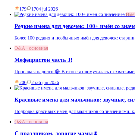
179
17
04 jul 2026
Име
Редкие имена для девочек: 100+ имён со знач
Более 100 редких и необычных имён для девочек: старин
Q&A · основная
Мефепристон часть 3!
Пропала я надолго 😂 В итоге я промучилась с схватками
206
25
26 jun 2026
Красивые имена для мальчиков: звучные, си
Подборка красивых имён для мальчиков со значениями: к
Q&A · основная
С праздником, дорогие мамы🌷