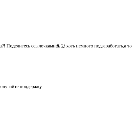
а?! Поделитесь ссылочками🙏🏻 хоть немного подзаработать,а то
получайте поддержку