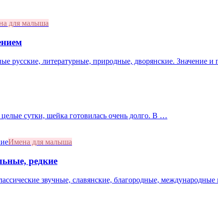
на для малыша
ением
ные русские, литературные, природные, дворянские. Значение и
 целые сутки, шейка готовилась очень долго. В …
Имена для малыша
льные, редкие
лассические звучные, славянские, благородные, международные 