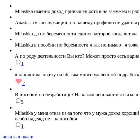
Milashka именно доход привышен,хотя я не замужем и раб
Anastasia я госслужащий, по нашему профилю не удастся 
Milashka да по беременности,единое которое,когда встала 
Milashka в пособии по беремности я так понимаю , я тож
А по роду деятельности Вы кто? Может просто есть вариа
1
я заполнила анкету на hh, там много удаленной подрабо
2
В пособии по безработице? На каком основании отказали
5
Milashka у меня отказ из-за того что у мужа доход хороши
особо надежд нет на пособия
1
читать в maam