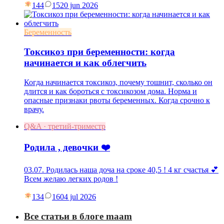
144
15
20 jun 2026
Беременность
Токсикоз при беременности: когда
начинается и как облегчить
Когда начинается токсикоз, почему тошнит, сколько он
длится и как бороться с токсикозом дома. Норма и
опасные признаки рвоты беременных. Когда срочно к
врачу.
Q&A · третий-триместр
Родила , девочки ❤️
03.07. Родилась наша доча на сроке 40,5 ! 4 кг счастья 💕
Всем желаю легких родов !
134
16
04 jul 2026
Все статьи в блоге maam