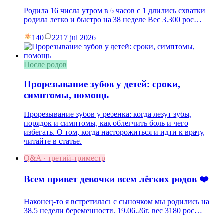
Родила 16 числа утром в 6 часов с 1 длились схватки
родила легко и быстро на 38 неделе Вес 3.300 рос…
140
22
17 jul 2026
После родов
Прорезывание зубов у детей: сроки,
симптомы, помощь
Прорезывание зубов у ребёнка: когда лезут зубы,
порядок и симптомы, как облегчить боль и чего
избегать. О том, когда насторожиться и идти к врачу,
читайте в статье.
Q&A · третий-триместр
Всем привет девочки всем лёгких родов ❤️
Наконец-то я встретилась с сыночком мы родились на
38.5 недели беременности. 19.06.26г. вес 3180 рос…