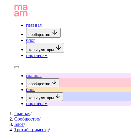
главная
сообщество
блог
калькуляторы
партнёрам
главная
сообщество
блог
калькуляторы
партнёрам
Главная
/
Сообщество
/
Блог
/
Третий триместр
/