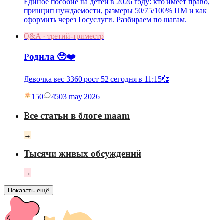
Единое пособие на детей в 2026 году: кто имеет право,
принцип нуждаемости, размеры 50/75/100% ПМ и как
оформить через Госуслуги. Разбираем по шагам.
Q&A · третий-триместр
Родила 🥹❤️
Девочка вес 3360 рост 52 сегодня в 11:15💞
150
45
03 may 2026
Все статьи в блоге maam
→
Тысячи живых обсуждений
→
Показать ещё