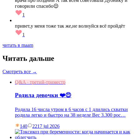
врача про поздний А так всем советовала Дуонику и
говорили спасибо😌
1
привет,у меня тоже так же,не волнуйся всё пройдёт
1
читать в maam
Читать дальше
Смотреть все →
Q&A · третий-триместр
Родила девочки ❤️😍
Родила 16 числа утром в 6 часов с 1 длились схватки
родила легко и быстро на 38 неделе Вес 3.300 рос…
140
22
17 jul 2026