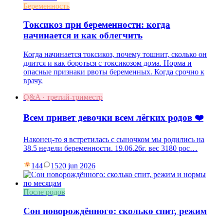
Беременность
Токсикоз при беременности: когда
начинается и как облегчить
Когда начинается токсикоз, почему тошнит, сколько он
длится и как бороться с токсикозом дома. Норма и
опасные признаки рвоты беременных. Когда срочно к
врачу.
Q&A · третий-триместр
Всем привет девочки всем лёгких родов ❤️
Наконец-то я встретилась с сыночком мы родились на
38.5 недели беременности. 19.06.26г. вес 3180 рос…
144
15
20 jun 2026
После родов
Сон новорождённого: сколько спит, режим