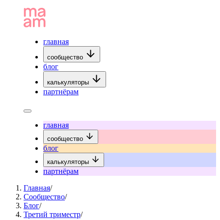
главная
сообщество
блог
калькуляторы
партнёрам
главная
сообщество
блог
калькуляторы
партнёрам
Главная
/
Сообщество
/
Блог
/
Третий триместр
/