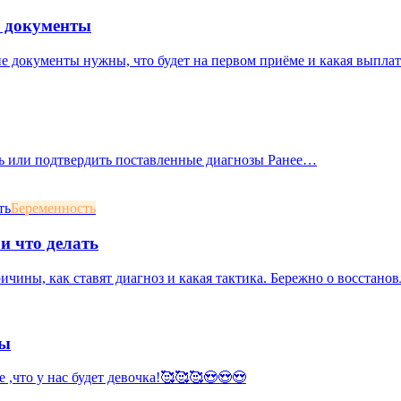
и документы
ие документы нужны, что будет на первом приёме и какая выплат
ать или подтвердить поставленные диагнозы Ранее…
Беременность
и что делать
ичины, как ставят диагноз и какая тактика. Бережно о восстан
мы
е ,что у нас будет девочка!🥰🥰🥰😍😍😍