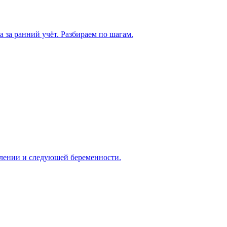
а за ранний учёт. Разбираем по шагам.
овлении и следующей беременности.