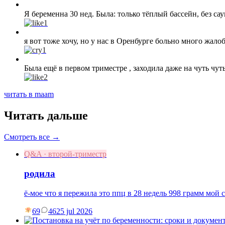
Я беременна 30 нед. Была: только тёплый бассейн, без сау
1
я вот тоже хочу, но у нас в Оренбурге больно много жалоб
1
Была ещё в первом триместре , заходила даже на чуть чуть
2
читать в maam
Читать дальше
Смотреть все →
Q&A · второй-триместр
родила
ё-мое что я пережила это ппц в 28 недель 998 грамм мой 
69
46
25 jul 2026