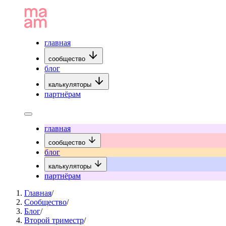
главная
сообщество
блог
калькуляторы
партнёрам
главная
сообщество
блог
калькуляторы
партнёрам
Главная
/
Сообщество
/
Блог
/
Второй триместр
/