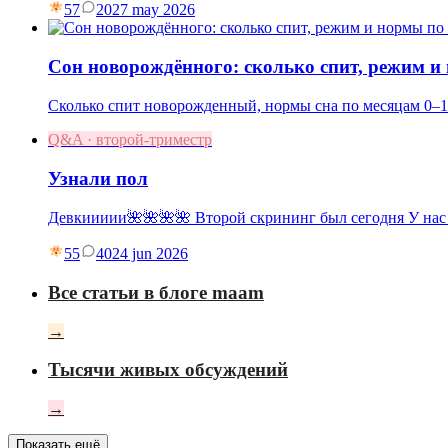
57
20
27 may 2026
Сон новорождённого: сколько спит, режим и
Сколько спит новорожденный, нормы сна по месяцам 0–1
Q&A · второй-триместр
Узнали пол
Девкиииии🌺🌺🌺🌺 Второй скрининг был сегодня У нас
55
40
24 jun 2026
Все статьи в блоге maam
→
Тысячи живых обсуждений
→
Показать ещё