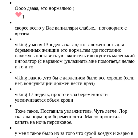
Оооо даааа, это нормально )
1
скорее всего у Вас капилляры слабые,,, поговорите с
врачем
viking у меня 13недель.сказал,что заложенность для
беременных женщин это норма.там где постоянно
нахожусь поставить увлажнитель или купить маленький
инголятор (с нарзаном )увлажнять.мне помогает,я делаю
и то и то
viking важно ,что бы с давлением было все хорошо.(если
нет, консультации должен вести врач)
viking 17 недель, просто из-за беременности
увеличивается объем крови
Тоже такое. Поставила увлажнитель. Чуть легче. Лор
сказала норм при беременности. Масло прописала
капать на ночь персиковое.
у меня такое было из-за того что сухой воздух и жарко в