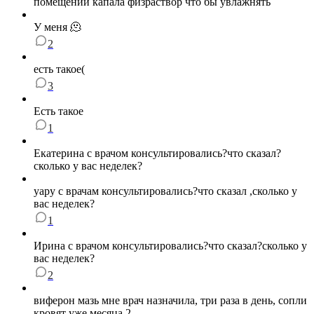
помещении капала физраствор что бы увлажнять
У меня 🫠
2
есть такое(
3
Есть такое
1
Екатерина с врачом консультировались?что сказал?
сколько у вас неделек?
yapy с врачам консультировались?что сказал ,сколько у
вас неделек?
1
Ирина с врачом консультировались?что сказал?сколько у
вас неделек?
2
виферон мазь мне врач назначила, три раза в день, сопли
кровят уже месяца 2.