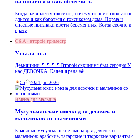
начинается и как облегчить
Когда начинается токсикоз, почему тошнит, сколько он
длится и как бороться с токсикозом дома. Норма и
опасные признаки рвоты беременных. Когда срочно к
врачу.
Q&A · второй-триместр
Узнали пол
Девкиииии🌺🌺🌺🌺 Второй скрининг был сегодня У
нас ДЕВОЧКА. Капец я рада 😁
55
40
24 jun 2026
Имена для малыша
Мусульманские имена для девочек и
мальчиков со значениями
Красивые мусульманские имена для девочек и
мальчиков: арабские, татарские и тюркские варианты с