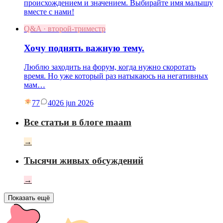
происхождением и значением. Выбирайте имя малышу
вместе с нами!
Q&A · второй-триместр
Хочу поднять важную тему.
Люблю заходить на форум, когда нужно скоротать
время. Но уже который раз натыкаюсь на негативных
мам…
77
40
26 jun 2026
Все статьи в блоге maam
→
Тысячи живых обсуждений
→
Показать ещё