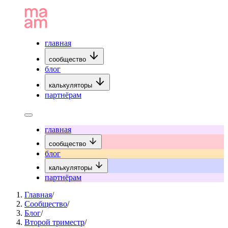
главная
сообщество
блог
калькуляторы
партнёрам
главная
сообщество
блог
калькуляторы
партнёрам
Главная
/
Сообщество
/
Блог
/
Второй триместр
/