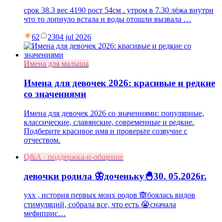
срок 38.3 вес 4190 рост 54см . утром в 7.30 лёжа внутри
что то лопнуло встала и воды отошли вызвала …
62
23
04 jul 2026
Имена для малыша
Имена для девочек 2026: красивые и редкие
со значениями
Имена для девочек 2026 со значениями: популярные,
классические, славянские, современные и редкие.
Подберите красивое имя и проверьте созвучие с
отчеством.
Q&A · поддержка-и-общение
девочки родила 🦋доченьку🐣30. 05.2026г.
ухх , история первых моих родов 🙈боялась видов
стимуляций, собрала все, что есть 😭сначала
мефиприс…