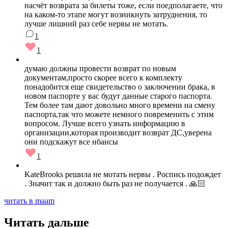
насчёт возврата за билеты тоже, если поедполагаете, что
на каком-то этапе могут возникнуть затруднения, то
лучше лишний раз себе нервы не мотать.
1
1
думаю должны провести возврат по новым
документам,просто скорее всего к комплекту
понадобится еще свидетельство о заключении брака, в
новом паспорте у вас будут данные старого паспорта.
Тем более там дают довольно много времени на смену
паспорта,так что можете немного повременить с этим
вопросом. Лучше всего узнать информацию в
организации,которая производит возврат ДС,уверена
они подскажут все нбансы
1
KateBrooks решила не мотать нервы . Роспись подождет
. Значит так и должно быть раз не получается . 🙏🏻
читать в maam
Читать дальше