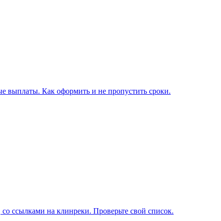
е выплаты. Как оформить и не пропустить сроки.
 со ссылками на клинреки. Проверьте свой список.