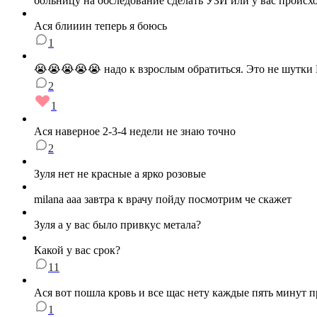
больницу на обследование сделать УЗИ или у вас проис
Ася блииин теперь я боюсь
1
😭😭😭😭😭 надо к взрослым обратиться. Это не шутки
2
1
Ася наверное 2-3-4 недели не знаю точно
2
Зуля нет не красные а ярко розовые
milana ааа завтра к врачу пойду посмотрим че скажет
Зуля а у вас было привкус метала?
Какой у вас срок?
11
Ася вот пошла кровь и все щас нету каждые пять минут п
1