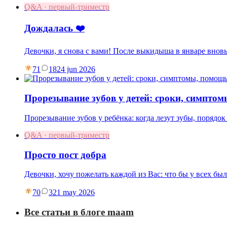
Q&A · первый-триместр
Дождалась ❤️
Девочки, я снова с вами! После выкидыша в январе вновь
71
18
24 jun 2026
Прорезывание зубов у детей: сроки, симпто
Прорезывание зубов у ребёнка: когда лезут зубы, порядок 
Q&A · первый-триместр
Просто пост добра
Девочки, хочу пожелать каждой из Вас: что бы у всех бы
70
3
21 may 2026
Все статьи в блоге maam