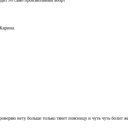
ходит ￼ само произвольный аборт
 Карина
роверяю нету больше только тянет поясницу и чуть чуть болит ж