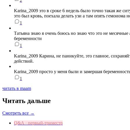
2
Karina_2009 это в сроке 6 недель было точно такая же си
это был кровь, поехала делать узи а там опять гемоиома н
1
Татьяна знаю я очень боюсь но знаю что это не месячные
беременности
1
Karina_2009 Карина, не паникуйте, это главное, сохраня
действий.
Karina_2009 просто у меня были и замершая беременность
1
читать в maam
Читать дальше
Смотреть все →
Q&A · первый-триместр