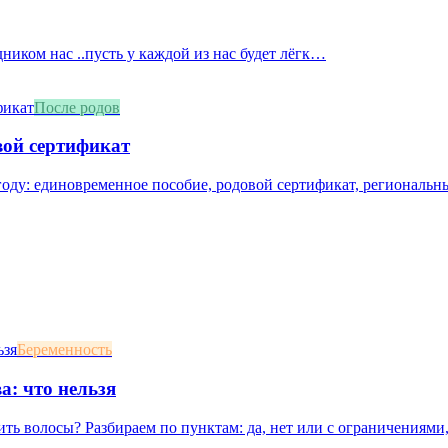
дником нас ..пусть у каждой из нас будет лёгк…
После родов
вой сертификат
оду: единовременное пособие, родовой сертификат, региональны
Беременность
а: что нельзя
ть волосы? Разбираем по пунктам: да, нет или с ограничениями,