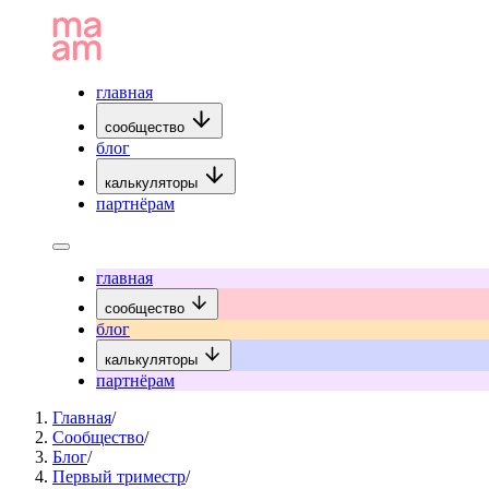
главная
сообщество
блог
калькуляторы
партнёрам
главная
сообщество
блог
калькуляторы
партнёрам
Главная
/
Сообщество
/
Блог
/
Первый триместр
/