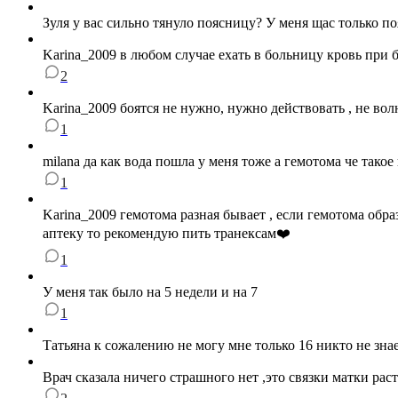
Зуля у вас сильно тянуло поясницу? У меня щас только по
Karina_2009 в любом случае ехать в больницу кровь при
2
Karina_2009 боятся не нужно, нужно действовать , не вол
1
milana да как вода пошла у меня тоже а гемотома че такое 
1
Karina_2009 гемотома разная бывает , если гемотома обра
аптеку то рекомендую пить транексам❤️
1
У меня так было на 5 недели и на 7
1
Татьяна к сожалению не могу мне только 16 никто не зна
Врач сказала ничего страшного нет ,это связки матки ра