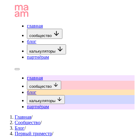
главная
сообщество
блог
калькуляторы
партнёрам
главная
сообщество
блог
калькуляторы
партнёрам
Главная
/
Сообщество
/
Блог
/
Первый триместр
/