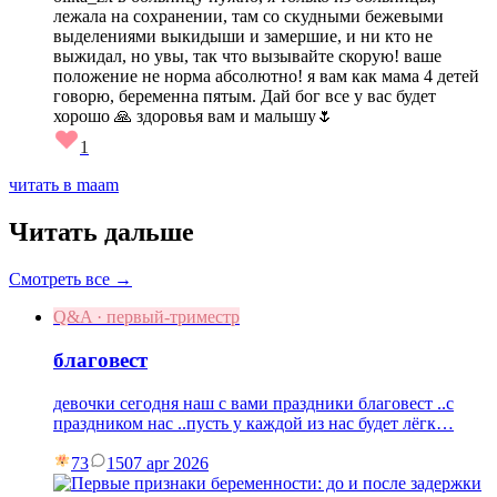
лежала на сохранении, там со скудными бежевыми
выделениями выкидыши и замершие, и ни кто не
выжидал, но увы, так что вызывайте скорую! ваше
положение не норма абсолютно! я вам как мама 4 детей
говорю, беременна пятым. Дай бог все у вас будет
хорошо 🙏 здоровья вам и малышу🌷
1
читать в maam
Читать дальше
Смотреть все →
Q&A · первый-триместр
благовест
девочки сегодня наш с вами праздники благовест ..с
праздником нас ..пусть у каждой из нас будет лёгк…
73
15
07 apr 2026