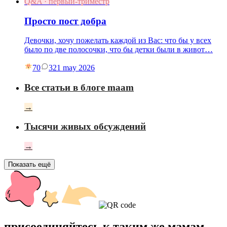
Q&A · первый-триместр
Просто пост добра
Девочки, хочу пожелать каждой из Вас: что бы у всех
было по две полосочки, что бы детки были в живот…
70
3
21 may 2026
Все статьи в блоге maam
→
Тысячи живых обсуждений
→
Показать ещё
присоединяйтесь к таким же мамам,