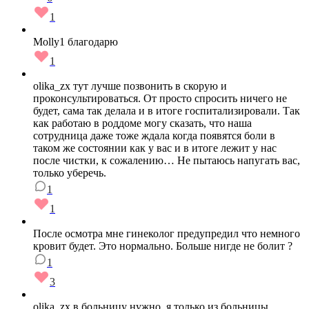
1
Molly1 благодарю
1
olika_zx тут лучше позвонить в скорую и
проконсультироваться. От просто спросить ничего не
будет, сама так делала и в итоге госпитализировали. Так
как работаю в роддоме могу сказать, что наша
сотрудница даже тоже ждала когда появятся боли в
таком же состоянии как у вас и в итоге лежит у нас
после чистки, к сожалению… Не пытаюсь напугать вас,
только уберечь.
1
1
После осмотра мне гинеколог предупредил что немного
кровит будет. Это нормально. Больше нигде не болит ?
1
3
olika_zx в больницу нужно, я только из больницы,