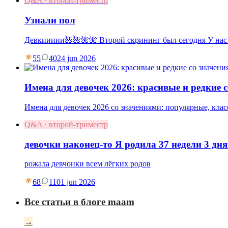
Q&A · второй-триместр
Узнали пол
Девкиииии🌺🌺🌺🌺 Второй скрининг был сегодня У нас
55
40
24 jun 2026
Имена для девочек 2026: красивые и редкие 
Имена для девочек 2026 со значениями: популярные, клас
Q&A · второй-триместр
девочки наконец-то Я родила 37 недели 3 дня
рожала девчонки всем лёгких родов
68
11
01 jun 2026
Все статьи в блоге maam
→