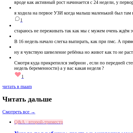
вроде как активный рост начинается с 24 недели, у пер
я ходила на первое УЗИ когда малыш маленький был там в
1
стараюсь не переживать так как мы с мужем очень ждём 
В 16 недель начало слегка выпирать, как при пмс. А прям
ну я чувствую шевеление ребёнка но живот как то не раст
Смотря куда прикрепился эмбрион , если по передней стенк
недель беременности) а у вас какая неделя ?
1
читать в maam
Читать дальше
Смотреть все →
Q&A · второй-триместр