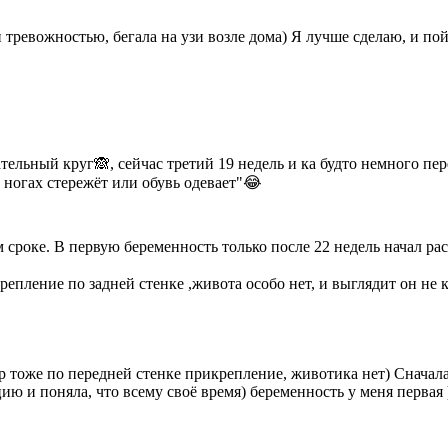
 тревожностью, бегала на узи возле дома) Я лучше сделаю, и пой
льный круг🙈, сейчас третий 19 недель и ка будто немного перее
а ногах стережёт или обувь одевает"😂
 сроке. В первую беременность только после 22 недель начал ра
репление по задней стенке ,живота особо нет, и выглядит он не 
р тоже по передней стенке прикрепление, животика нет) Сначала
 и поняла, что всему своё время) беременность у меня первая )