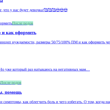
мы
е ,что у нас будет девочка!🥰🥰🥰😍😍😍
После родов
о и как оформить
принцип нуждаемости, размеры 50/75/100% ПМ и как оформить че
. Но уже который раз натыкаюсь на негативных мам…
После родов
мы, помощь
и симптомы, как облегчить боль и чего избегать. О том, когда нас