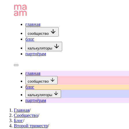
главная
сообщество
блог
калькуляторы
партнёрам
главная
сообщество
блог
калькуляторы
партнёрам
Главная
/
Сообщество
/
Блог
/
Второй триместр
/