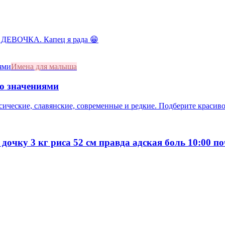
 ДЕВОЧКА. Капец я рада 😁
Имена для малыша
со значениями
сические, славянские, современные и редкие. Подберите красивое
 дочку 3 кг риса 52 см правда адская боль 10:00 п