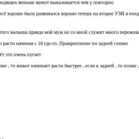
вородящих меньше живот вываливается чем у повторно
сё хорошо было развивался хорошо теперь на второе УЗИ я поед
этого малыша правда мой муж не со мной служит много пережив
о расти начиная с 18 где-то. Прикрепление по задней стенке
ёт это очень пугает
е , то живот начинает расти быстрее , если к задней , то позже