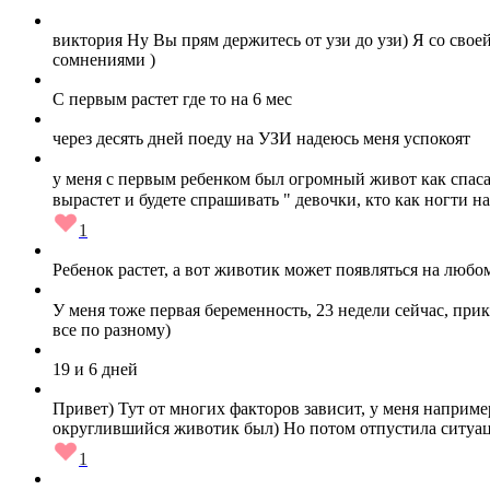
виктория Ну Вы прям держитесь от узи до узи) Я со своей
сомнениями )
С первым растет где то на 6 мес
через десять дней поеду на УЗИ надеюсь меня успокоят
у меня с первым ребенком был огромный живот как спасате
вырастет и будете спрашивать " девочки, кто как ногти н
1
Ребенок растет, а вот животик может появляться на любом
У меня тоже первая беременность, 23 недели сейчас, прик
все по разному)
19 и 6 дней
Привет) Тут от многих факторов зависит, у меня наприме
округлившийся животик был) Но потом отпустила ситуацию
1