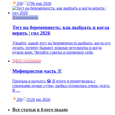
350
27
06 mar 2026
Планирование
Тест на беременность: как выбрать и когда
верить | гид 2026
Узнайте, какой тест на беременность выбрать, когда его
делать, почему бывают ложные результаты и когда
нужен врач. Читайте советы и проверьте себя.
Q&A · основная
Мефепристон часть 3!
Пропала я надолго 😂 В итоге я промучилась с
схватками целые сутки, шейка готовилась очень долго.
В …
206
25
26 jun 2026
Все статьи в блоге maam