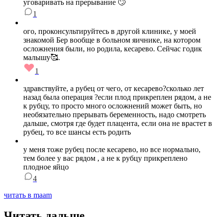
уговаривать на прерывание 🙄
1
ого, проконсультируйтесь в другой клинике, у моей
знакомой Бер вообще в больном яичнике, на котором
осложнения были, но родила, кесарево. Сейчас годик
малышу🥰.
1
здравствуйте, а рубец от чего, от кесарево?сколько лет
назад была операция ?если плод прикреплен рядом, а не
к рубцу, то просто много осложнений может быть, но
необязательно прерывать беременность, надо смотреть
дальше, смотря где будет плацента, если она не врастет в
рубец, то все шансы есть родить
у меня тоже рубец после кесарево, но все нормально,
тем более у вас рядом , а не к рубцу прикреплено
плодное яйцо
4
читать в maam
Читать дальше