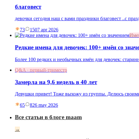
благовест
девочки сегодня наш с вами праздники благовест ..с праз
73
15
07 apr 2026
Име
Редкие имена для девочек: 100+ имён со знач
Более 100 редких и необычных имён для девочек: старин
Q&A · первый-триместр
Замерла на 9,6 недель в 40 лет
Девушки привет! Тоже выхожу из группы. Делюсь своими
65
8
26 may 2026
Все статьи в блоге maam
→