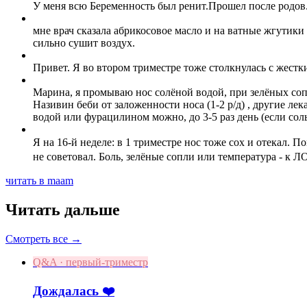
У меня всю Беременность был ренит.Прошел после родов
мне врач сказала абрикосовое масло и на ватные жгутики
сильно сушит воздух.
Привет. Я во втором триместре тоже столкнулась с жестк
Марина, я промываю нос солёной водой, при зелёных соп
Називин беби от заложенности носа (1-2 р/д) , другие ле
водой или фурацилином можно, до 3-5 раз день (если сол
Я на 16-й неделе: в 1 триместре нос тоже сох и отекал.
не советовал. Боль, зелёные сопли или температура - к ЛОР
читать в maam
Читать дальше
Смотреть все →
Q&A · первый-триместр
Дождалась ❤️