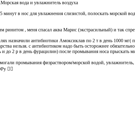
.Морская вода и увлажнитель воздуха
 5 минут в нос для увлажнения слизистой, полоскать морской вод
им ринитом , меня спасал аква Марис (экстрасильный) и так сп
лях назначили антибиотики Амоксиклав по 2 т в день 1000 мг( 
карства нельзя. с антибиотиком надо быть осторожнее обязатель
ь и до 2 р в день фурацилин) после промывания носа прыскать м
 Помогали промывания физраствором/морской водой, увлажнитель
у 👩‍⚕️