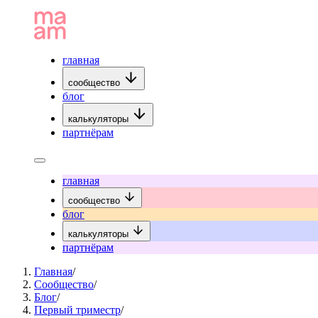
главная
сообщество
блог
калькуляторы
партнёрам
главная
сообщество
блог
калькуляторы
партнёрам
Главная
/
Сообщество
/
Блог
/
Первый триместр
/