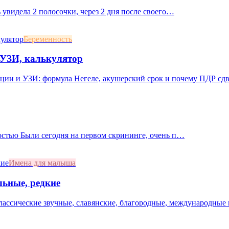
 увидела 2 полосочки, через 2 дня после своего…
Беременность
, УЗИ, калькулятор
яции и УЗИ: формула Негеле, акушерский срок и почему ПДР сд
остью Были сегодня на первом скрининге, очень п…
Имена для малыша
льные, редкие
лассические звучные, славянские, благородные, международные 