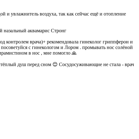
ой и увлажнитель воздуха, так как сейчас ещё и отопление
рей назальный аквамарис Стронг
под контролем врача)+ рекомендовала гинеколог гриппферон и
но посоветуйся с гинекологом и Лором . промывать нос солёной
ирамистином в нос , мне помогло 🙏
, тёплый душ перед сном 😊 Сосудосуживающие не стала - врач