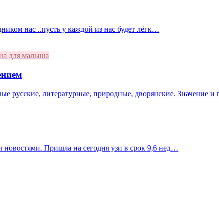
дником нас ..пусть у каждой из нас будет лёгк…
на для малыша
ением
ные русские, литературные, природные, дворянские. Значение и
 новостями. Пришла на сегодня узи в срок 9,6 нед…