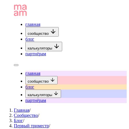
главная
сообщество
блог
калькуляторы
партнёрам
главная
сообщество
блог
калькуляторы
партнёрам
Главная
/
Сообщество
/
Блог
/
Первый триместр
/