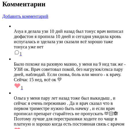
Комментарии
Добавить комментарий
Asya я делала узи 10 днй назад был тонус врач виписал
дюфастон я пропила 10 дней и сегодня увидила кровь
испугалась и зделала узи сказали всё хорошо таже
тонуса уже нет
1
Было похоже на разовую мазню, у меня на 9 нед так же -
УЗИ ок. Врач советовал покой, без нагрузок/секса пару
дней, наблюдай. Если снова, боль или много - к врачу.
Сейчас 15 нед, всё ок 💛
1
Ольга у меня пару лет назад тоже был выкидыш , и
сейчас я очень переживаю . Да и врач сказал что в
первом триместре нужно быть начеку , и если врач
прописал препарат старайтесь не пропускать 🫶🏻🙈
Поэтому лучше для перестраховки ходите по чаще в
платную и хорошо когда есть постоянная связь с врачом