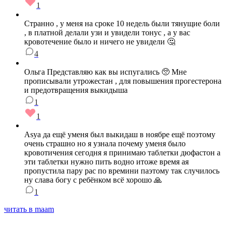
1
Странно , у меня на сроке 10 недель были тянущие боли
, в платной делали узи и увидели тонус , а у вас
кровотечение было и ничего не увидели 🤔
4
Ольга Представляю как вы испугались 🥺 Мне
прописывали утрожестан , для повышения прогестерона
и предотвращения выкидыша
1
1
Asya да ещё уменя был выкидаш в ноябре ещё поэтому
очень страшно но я узнала почему уменя было
кровотичения сегодня я принимаю таблетки дюфастон а
эти таблетки нужно пить водно итоже время ая
пропустила пару рас по времини паэтому так случилось
ну слава богу с ребёнком всё хорошо 🙏
1
читать в maam