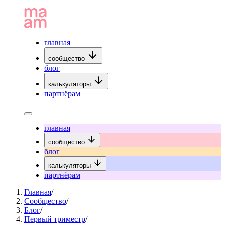
главная
сообщество
блог
калькуляторы
партнёрам
главная
сообщество
блог
калькуляторы
партнёрам
Главная
/
Сообщество
/
Блог
/
Первый триместр
/