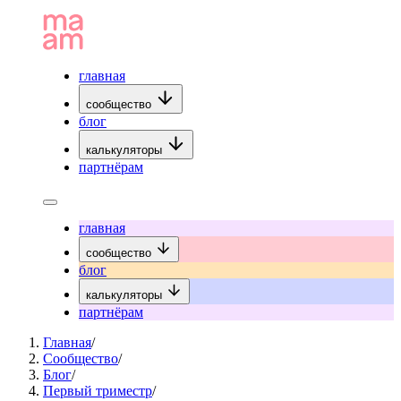
главная
сообщество
блог
калькуляторы
партнёрам
главная
сообщество
блог
калькуляторы
партнёрам
Главная
/
Сообщество
/
Блог
/
Первый триместр
/