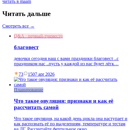
читать в maam
Читать дальше
Смотреть все →
Q&A · первый-триместр
благовест
девочки сегодня наш с вами праздники благовест ..с
праздником нас ..пусть у каждой из нас будет лёгк…
73
15
07 apr 2026
Планирование
Что такое овуляция: признаки и как её
рассчитать самой
Что такое овуляция, на какой день цикла она наступает и
как распознать её по выделениям, температуре и тестам
на ЛГ. Рассчитайте фертильное окно.