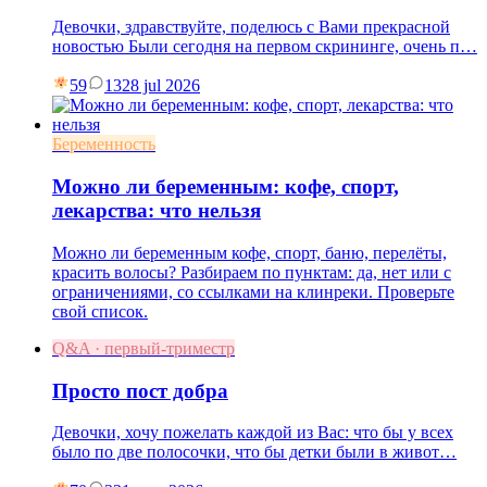
Девочки, здравствуйте, поделюсь с Вами прекрасной
новостью Были сегодня на первом скрининге, очень п…
59
13
28 jul 2026
Беременность
Можно ли беременным: кофе, спорт,
лекарства: что нельзя
Можно ли беременным кофе, спорт, баню, перелёты,
красить волосы? Разбираем по пунктам: да, нет или с
ограничениями, со ссылками на клинреки. Проверьте
свой список.
Q&A · первый-триместр
Просто пост добра
Девочки, хочу пожелать каждой из Вас: что бы у всех
было по две полосочки, что бы детки были в живот…