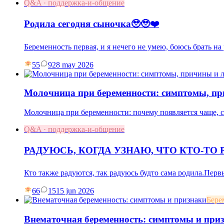
Q&A · поддержка-и-общение
Родила сегодня сыночка🥹🥹❤️
Беременность первая, и я нечего не умею, боюсь брать на
55
9
28 may 2026
Молочница при беременности: симптомы, пр
Молочница при беременности: почему появляется чаще, си
Q&A · поддержка-и-общение
РАДУЮСЬ, КОГДА УЗНАЮ, ЧТО КТО-ТО 
Кто также радуются, так радуюсь будто сама родила.Пе
66
15
15 jun 2026
Бере
Внематочная беременность: симптомы и при