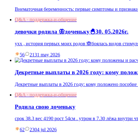
Внематочная беременность: первые симптомы и признаки,
Q&A · поддержка-и-общение
девочки родила 🦋доченьку🐣30. 05.2026г.
ухх , история первых моих родов 🙈боялась видов стимул
56
21
31 may 2026
Декретные выплаты в 2026 году: кому полож
Декретные выплаты в 2026 году: кому положено пособие п
Q&A · поддержка-и-общение
Родила свою доченьку
срок 38.3 вес 4190 рост 54см . утром в 7.30 лёжа внутри
62
23
04 jul 2026