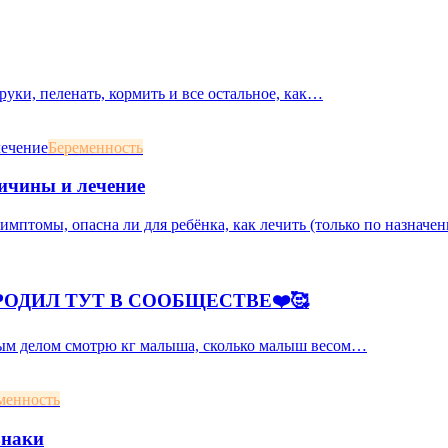
 руки, пеленать, кормить и все остальное, как…
Беременность
ичины и лечение
мптомы, опасна ли для ребёнка, как лечить (только по назначени
РОДИЛ ТУТ В СООБЩЕСТВЕ❤️🥰
рвым делом смотрю кг малыша, сколько малыш весом…
менность
знаки