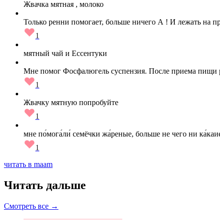
Жвачка мятная , молоко
Только ренни помогает, больше ничего А ! И лежать на п
1
мятный чай и Ессентуки
Мне помог Фосфалюгель суспензия. После приема пищи ра
1
Жвачку мятную попробуйте
1
мне по́мога́ли́ семёчки жа́реные, больше не чего ни ка́ка
1
читать в maam
Читать дальше
Смотреть все →