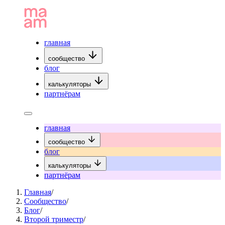
главная
сообщество
блог
калькуляторы
партнёрам
главная
сообщество
блог
калькуляторы
партнёрам
Главная
/
Сообщество
/
Блог
/
Второй триместр
/