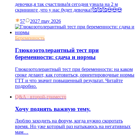
девочки,я так счастлива!я сегодня узнала на 2 м
скрининге ,что у нас будет девочка!🥰🥰🥰😍😍😍
57
20
27 may 2026
Беременность
Глюкозотолерантный тест при
беременности: сдача и нормы
Глюкозотолерантный тест при беременности: на каком
сроке делают, как готовиться, ориентировочные нормы
ГТТ и что значит повышенный результат. Читайте
подробно.
Q&A · второй-триместр
Хочу поднять важную тему.
Люблю заходить на форум, когда нужно скоротать
время. Но уже который раз натыкаюсь на негативных
мам…