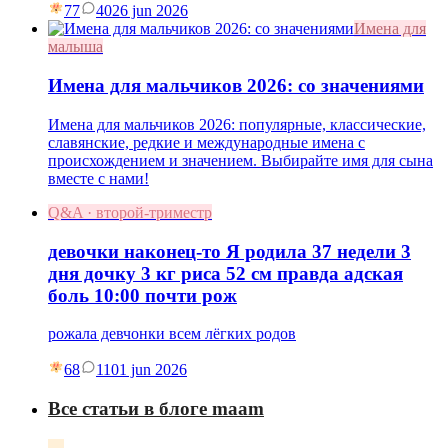
77
40
26 jun 2026
Имена для
малыша
Имена для мальчиков 2026: со значениями
Имена для мальчиков 2026: популярные, классические,
славянские, редкие и международные имена с
происхождением и значением. Выбирайте имя для сына
вместе с нами!
Q&A · второй-триместр
девочки наконец-то Я родила 37 недели 3
дня дочку 3 кг риса 52 см правда адская
боль 10:00 почти рож
рожала девчонки всем лёгких родов
68
11
01 jun 2026
Все статьи в блоге maam
→