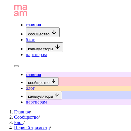
главная
сообщество
блог
калькуляторы
партнёрам
главная
сообщество
блог
калькуляторы
партнёрам
Главная
/
Сообщество
/
Блог
/
Первый триместр
/