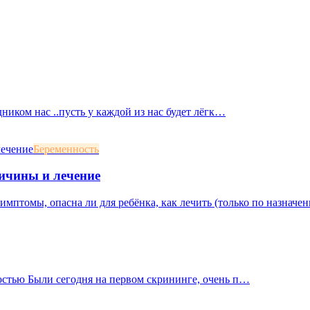
дником нас ..пусть у каждой из нас будет лёгк…
Беременность
ичины и лечение
мптомы, опасна ли для ребёнка, как лечить (только по назначени
остью Были сегодня на первом скрининге, очень п…