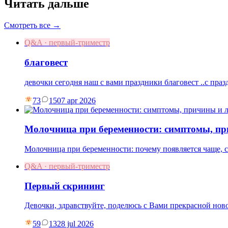
Читать дальше
Смотреть все →
Q&A · первый-триместр
благовест
девочки сегодня наш с вами праздники благовест ..с праз
73
15
07 apr 2026
Молочница при беременности: симптомы, пр
Молочница при беременности: почему появляется чаще, си
Q&A · первый-триместр
Первый скрининг
Девочки, здравствуйте, поделюсь с Вами прекрасной нов
59
13
28 jul 2026