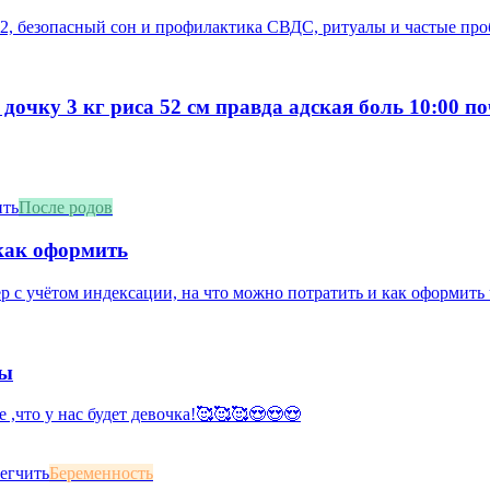
2, безопасный сон и профилактика СВДС, ритуалы и частые про
 дочку 3 кг риса 52 см правда адская боль 10:00 п
После родов
 как оформить
ер с учётом индексации, на что можно потратить и как оформить
мы
е ,что у нас будет девочка!🥰🥰🥰😍😍😍
Беременность