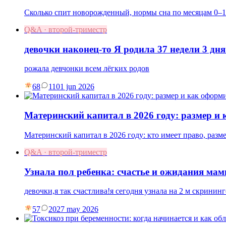
Сколько спит новорожденный, нормы сна по месяцам 0–1
Q&A · второй-триместр
девочки наконец-то Я родила 37 недели 3 дня
рожала девчонки всем лёгких родов
68
11
01 jun 2026
Материнский капитал в 2026 году: размер и
Материнский капитал в 2026 году: кто имеет право, разм
Q&A · второй-триместр
Узнала пол ребенка: счастье и ожидания ма
девочки,я так счастлива!я сегодня узнала на 2 м скрининг
57
20
27 may 2026