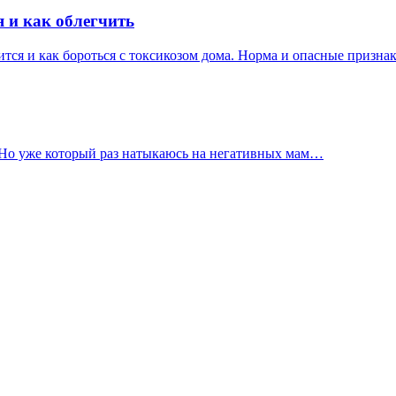
я и как облегчить
ится и как бороться с токсикозом дома. Норма и опасные призна
. Но уже который раз натыкаюсь на негативных мам…