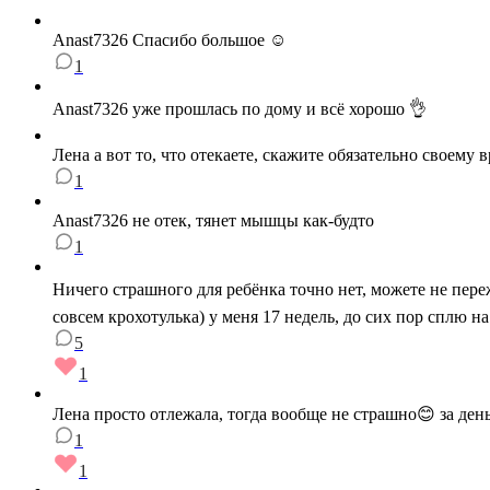
Anast7326 Спасибо большое ☺️
1
Anast7326 уже прошлась по дому и всё хорошо 👌
Лена а вот то, что отекаете, скажите обязательно своему 
1
Anast7326 не отек, тянет мышцы как-будто
1
Ничего страшного для ребёнка точно нет, можете не пер
совсем крохотулька) у меня 17 недель, до сих пор сплю на
5
1
Лена просто отлежала, тогда вообще не страшно😊 за день
1
1