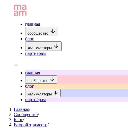
главная
сообщество
блог
калькуляторы
партнёрам
главная
сообщество
блог
калькуляторы
партнёрам
Главная
/
Сообщество
/
Блог
/
Второй триместр
/