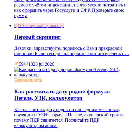
размер с учётом индексации, на что можно потратить и
как оформить через Госуслуги и СФР. Проверьте свою
сумму.
Q&A · первый-триместр
Первый скрининг
Девочки, здравствуйте, поделюсь с Вами прекрасной
новостью Были сегодня на первом скрининге, очень п…
59
13
28 jul 2026
Беременность
Как рассчитать дату родов: формула
Негеле, УЗИ, калькулятор
Как рассчитать дату родов по последним месячным,
овуляции и УЗИ: формула Негеле, акушерский срок и
почему ПДР сдвигается. Посчитайте ПДР
калькулятором amma.