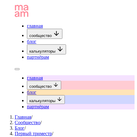
главная
сообщество
блог
калькуляторы
партнёрам
главная
сообщество
блог
калькуляторы
партнёрам
Главная
/
Сообщество
/
Блог
/
Первый триместр
/