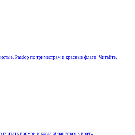
истые. Разбор по триместрам и красные флаги. Читайте.
 считать нормой и когда обращаться к врачу.