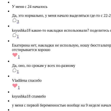
У меня с 24 началось
Да, это нормально, у меня начало выделяться где-то с 22
3
ksyushka18 какие-то накладки использовали? поделитесь
1
Екатерина нет, накладки не использую, ношу бюстгальтер
отстирывается хорошо
1
Да, оно, по срокам у всех по-разному
1
Vladilena спасибо
1
ksyushka18 спамибо
у меня с первой беременностью вообще на 9 неделе начал