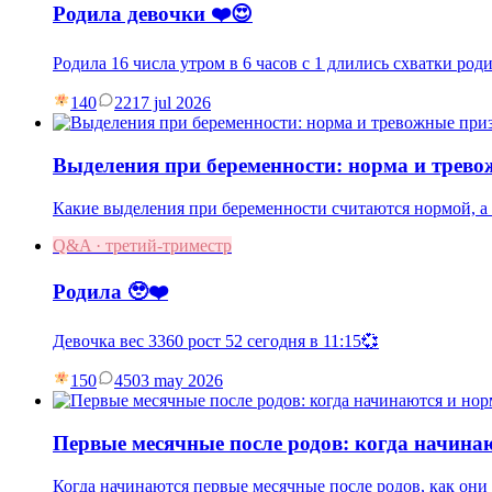
Родила девочки ❤️😍
Родила 16 числа утром в 6 часов с 1 длились схватки род
140
22
17 jul 2026
Выделения при беременности: норма и трев
Какие выделения при беременности считаются нормой, а к
Q&A · третий-триместр
Родила 🥹❤️
Девочка вес 3360 рост 52 сегодня в 11:15💞
150
45
03 may 2026
Первые месячные после родов: когда начина
Когда начинаются первые месячные после родов, как они 