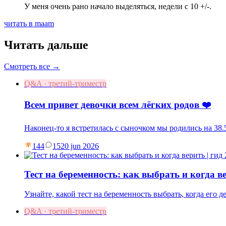
У меня очень рано начало выделяться, недели с 10 +/-.
читать в maam
Читать дальше
Смотреть все →
Q&A · третий-триместр
Всем привет девочки всем лёгких родов ❤️
Наконец-то я встретилась с сыночком мы родились на 38.5
144
15
20 jun 2026
Тест на беременность: как выбрать и когда ве
Узнайте, какой тест на беременность выбрать, когда его 
Q&A · третий-триместр