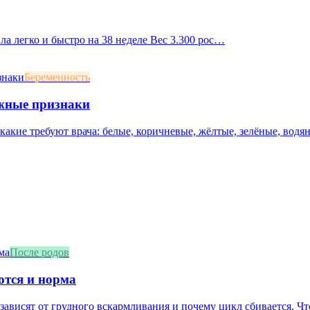
ила легко и быстро на 38 неделе Вес 3.300 рос…
Беременность
ожные признаки
акие требуют врача: белые, коричневые, жёлтые, зелёные, водян
После родов
ются и норма
зависят от грудного вскармливания и почему цикл сбивается. Что