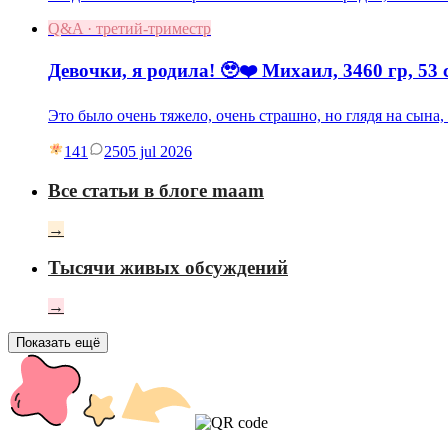
Q&A · третий-триместр
Девочки, я родила! 🥹❤️ Михаил, 3460 гр, 53 
Это было очень тяжело, очень страшно, но глядя на сына
141
25
05 jul 2026
Все статьи в блоге maam
→
Тысячи живых обсуждений
→
Показать ещё