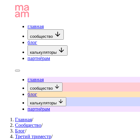
главная
сообщество
блог
калькуляторы
партнёрам
главная
сообщество
блог
калькуляторы
партнёрам
Главная
/
Сообщество
/
Блог
/
Третий триместр
/