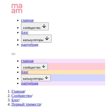
главная
сообщество
блог
калькуляторы
партнёрам
главная
сообщество
блог
калькуляторы
партнёрам
Главная
/
Сообщество
/
Блог
/
Первый триместр
/