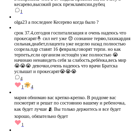
кесарево,высокий риск преэклампсии,рубец
1
olga23 а последнее Кесерево когда было ?
срок 37.4,сегодня госпитализация и очень надеюсь что
прокесарят🤞 сил нет уже 😔 сознание теряю,тахикардия
сильная,диабет,плацента уже неделю назад полностью
созрела.пдр ставят 16 февраля,говорят терпи. но как
терпеть,если организм истощён уже полностью 😭
начинаю ненавидеть себя за слабость,ребёнка,весь мир
😭😭😭 девочки,очень надеюсь что врачи Братска
услышат и прокесарят😭😭😭
4
1
4
мария обнимаю вас крепко-крепко. В роддоме вас
посмотрят и решат по состоянию вашему и ребеночка,
как будет лучше 🫂 Вы только держитесь и все будет
хорошо, обязательно будет
1