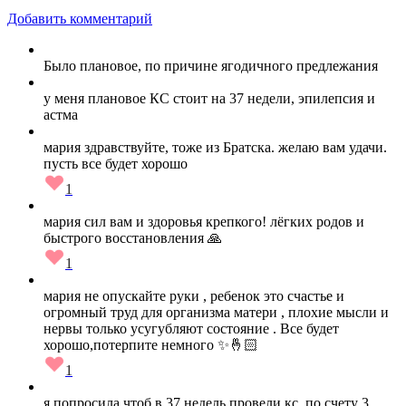
Добавить комментарий
Было плановое, по причине ягодичного предлежания
у меня плановое КС стоит на 37 недели, эпилепсия и
астма
мария здравствуйте, тоже из Братска. желаю вам удачи.
пусть все будет хорошо
1
мария сил вам и здоровья крепкого! лёгких родов и
быстрого восстановления 🙏
1
мария не опускайте руки , ребенок это счастье и
огромный труд для организма матери , плохие мысли и
нервы только усугубляют состояние . Все будет
хорошо,потерпите немного ✨🤞🏻
1
я попросила чтоб в 37 недель провели кс, по счету 3