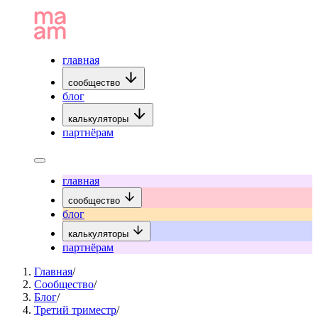
главная
сообщество
блог
калькуляторы
партнёрам
главная
сообщество
блог
калькуляторы
партнёрам
Главная
/
Сообщество
/
Блог
/
Третий триместр
/