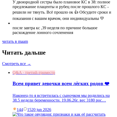
У двоюродной сестры было плановое КС в 38: полное
предлежание плаценты и рубец после прошлого КС -
решили не тянуть. Всё прошло ок 👍 Обсудите сроки и
показания с вашим врачом, они индивидуальны 💛
после завтра кс ,39 неделя по причине большое
расхождение лонного сочленения
читать в maam
Читать дальше
Смотреть все →
Q&A · третий-триместр
Всем привет девочки всем лёгких родов ❤️
Наконец-то я встретилась с сыночком мы родились на
38.5 недели беременности. 19.06.26г. вес 3180 рос…
144
15
20 jun 2026