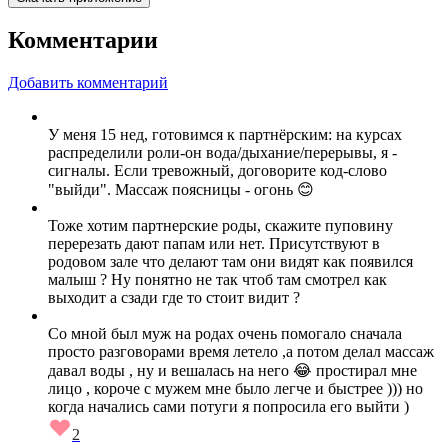
Комментарии
Добавить комментарий
У меня 15 нед, готовимся к партнёрским: на курсах
распределили роли-он вода/дыхание/перерывы, я -
сигналы. Если тревожный, договорите код-слово
"выйди". Массаж поясницы - огонь 😊
Тоже хотим партнерские роды, скажите пуповину
перерезать дают папам или нет. Присутствуют в
родовом зале что делают там они видят как появился
малыш ? Ну понятно не так чтоб там смотрел как
выходит а сзади где то стоит видит ?
Со мной был муж на родах очень помогало сначала
просто разговорами время летело ,а потом делал массаж
давал воды , ну и вешалась на него 😂 простирал мне
лицо , короче с мужем мне было легче и быстрее ))) но
когда начались сами потуги я попросила его выйти )
2