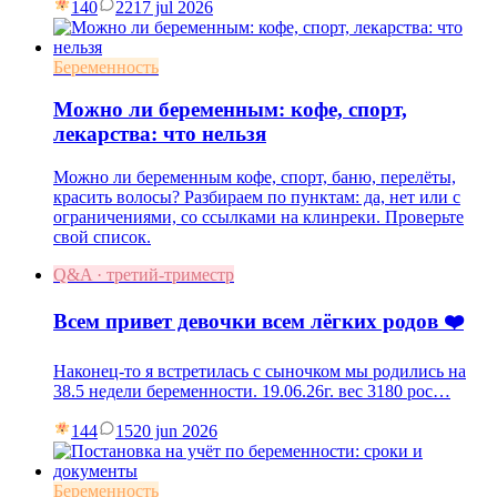
140
22
17 jul 2026
Беременность
Можно ли беременным: кофе, спорт,
лекарства: что нельзя
Можно ли беременным кофе, спорт, баню, перелёты,
красить волосы? Разбираем по пунктам: да, нет или с
ограничениями, со ссылками на клинреки. Проверьте
свой список.
Q&A · третий-триместр
Всем привет девочки всем лёгких родов ❤️
Наконец-то я встретилась с сыночком мы родились на
38.5 недели беременности. 19.06.26г. вес 3180 рос…
144
15
20 jun 2026
Беременность