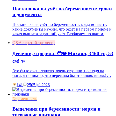
Постановка на учёт по беременности: сроки
и документы
Постановка на учёт по беременности: когда вставать,
какие документы нужны, что будет на первом приёме и
какая выплата за ранний учёт. Разбираем по шагам.
Q&A · третий-триместр
Девочки, я родила! 🥹❤️ Михаил, 3460 гр, 53
см! ✨
Это было очень тяжело, очень страшно, но глядя на
сына, я понимаю, что пережила бы это вновь-вновь! …
141
25
05 jul 2026
Беременность
Выделения при беременности: норма и
тревожные признаки