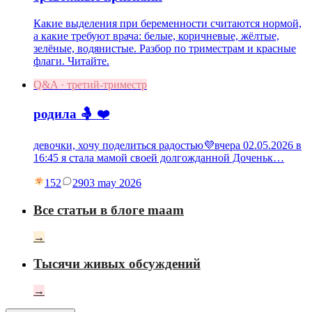
Какие выделения при беременности считаются нормой,
а какие требуют врача: белые, коричневые, жёлтые,
зелёные, водянистые. Разбор по триместрам и красные
флаги. Читайте.
Q&A · третий-триместр
родила 🤱 ❤️
девочки, хочу поделиться радостью💜вчера 02.05.2026 в
16:45 я стала мамой своей долгожданной Доченьк…
152
29
03 may 2026
Все статьи в блоге maam
→
Тысячи живых обсуждений
→