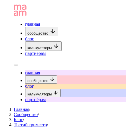
главная
сообщество
блог
калькуляторы
партнёрам
главная
сообщество
блог
калькуляторы
партнёрам
Главная
/
Сообщество
/
Блог
/
Третий триместр
/