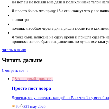
Да нет вы не поняли мне дали в поликлиннеке талон напис
Я просто боюсь что приду 15 а они скажут что у вас напи
в инвитро
полина, я вообще через 3 дня пришла после того как меня
Я тоже была записана на сдачу крови и пришла сдавать не
пришлось заново брать направления, но лучше все таки у
читать в maam
Читать дальше
Смотреть все →
Q&A · первый-триместр
Просто пост добра
Девочки, хочу пожелать каждой из Вас: что бы у всех бы
70
3
21 may 2026