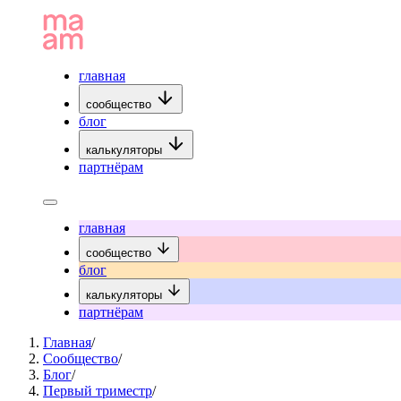
главная
сообщество
блог
калькуляторы
партнёрам
главная
сообщество
блог
калькуляторы
партнёрам
Главная
/
Сообщество
/
Блог
/
Первый триместр
/