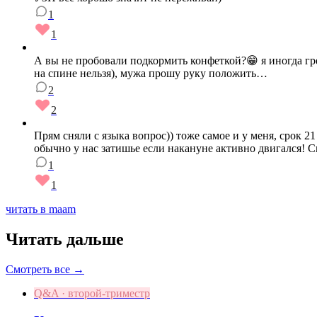
1
1
А вы не пробовали подкормить конфеткой?😁 я иногда греш
на спине нельзя), мужа прошу руку положить…
2
2
Прям сняли с языка вопрос)) тоже самое и у меня, срок 
обычно у нас затишье если накануне активно двигался! 
1
1
читать в maam
Читать дальше
Смотреть все →
Q&A · второй-триместр