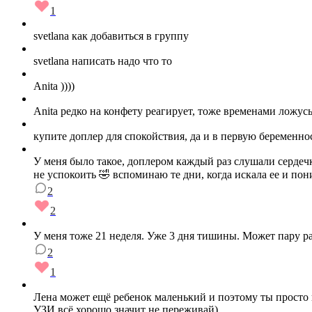
1
svetlana как добавиться в группу
svetlana написать надо что то
Anita ))))
Anita редко на конфету реагирует, тоже временами ложусь
купите доплер для спокойствия, да и в первую беременно
У меня было такое, доплером каждый раз слушали сердечко,
не успокоить 🤣 вспоминаю те дни, когда искала ее и по
2
2
У меня тоже 21 неделя. Уже 3 дня тишины. Может пару ра
2
1
Лена может ещё ребенок маленький и поэтому ты просто 
УЗИ всё хорошо значит не переживай)