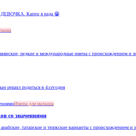
 ДЕВОЧКА. Капец я рада 😁
алыша
лавянские, редкие и международные имена с происхождением и з
сын решил родиться в 4:сегодня
Имена для малыша
ов со значениями
 арабские, татарские и тюркские варианты с происхождением и 