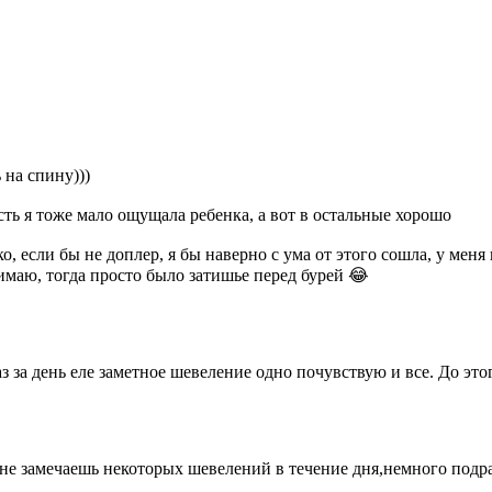
 на спину)))
сть я тоже мало ощущала ребенка, а вот в остальные хорошо
 если бы не доплер, я бы наверно с ума от этого сошла, у меня 
нимаю, тогда просто было затишье перед бурей 😂
з за день еле заметное шевеление одно почувствую и все. До это
не замечаешь некоторых шевелений в течение дня,немного подра