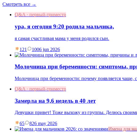
Смотреть все →
Q&A · первый-триместр
ура, я сегодня 9:20 родила мальчика,
я самая счастливая мама у меня родился сын.
121
10
06 jun 2026
Молочница при беременности: симптомы, пр
Молочница при беременности: почему появляется чаще, си
Q&A · первый-триместр
Замерла на 9,6 недель в 40 лет
Девушки привет! Тоже выхожу из группы. Делюсь своими
65
8
26 may 2026
Имена для м