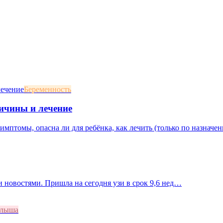
Беременность
ичины и лечение
мптомы, опасна ли для ребёнка, как лечить (только по назначени
 новостями. Пришла на сегодня узи в срок 9,6 нед…
алыша