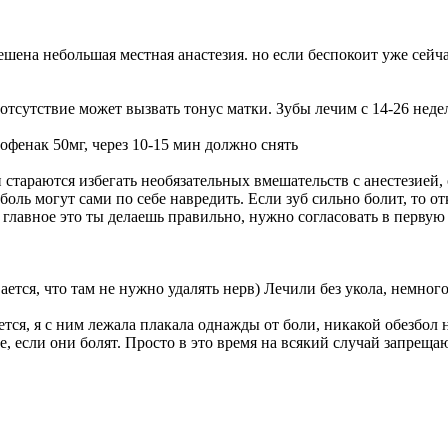
шена небольшая местная анастезия. но если беспокоит уже сейчас
е отсутствие может вызвать тонус матки. Зубы лечим с 14-26 неде
офенак 50мг, через 10-15 мин должно снять
 стараются избегать необязательных вмешательств с анестезией,
боль могут сами по себе навредить. Если зуб сильно болит, то 
ое главное это ты делаешь правильно, нужно согласовать в пе
ется, что там не нужно удалять нерв) Лечили без укола, немного
ется, я с ним лежала плакала однажды от боли, никакой обезбол н
, если они болят. Просто в это время на всякий случай запреща