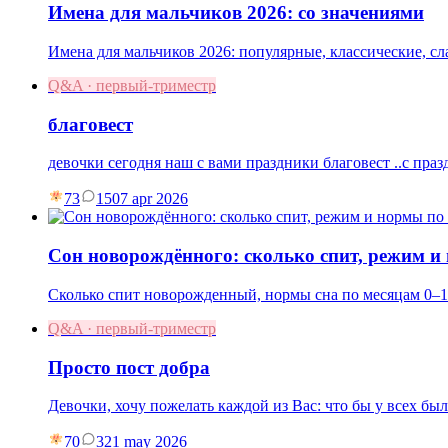
Имена для мальчиков 2026: со значениями
Имена для мальчиков 2026: популярные, классические, с
Q&A · первый-триместр
благовест
девочки сегодня наш с вами праздники благовест ..с праз
73
15
07 apr 2026
Сон новорождённого: сколько спит, режим и
Сколько спит новорожденный, нормы сна по месяцам 0–1
Q&A · первый-триместр
Просто пост добра
Девочки, хочу пожелать каждой из Вас: что бы у всех бы
70
3
21 may 2026