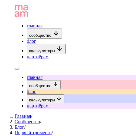
главная
сообщество
блог
калькуляторы
партнёрам
главная
сообщество
блог
калькуляторы
партнёрам
Главная
/
Сообщество
/
Блог
/
Первый триместр
/