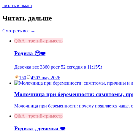
читать в maam
Читать дальше
Смотреть все →
Q&A · третий-триместр
Родила 🥹❤️
Девочка вес 3360 рост 52 сегодня в 11:15💞
150
45
03 may 2026
Молочница при беременности: симптомы, пр
Молочница при беременности: почему появляется чаще, си
Q&A · третий-триместр
Родила , девочки ❤️