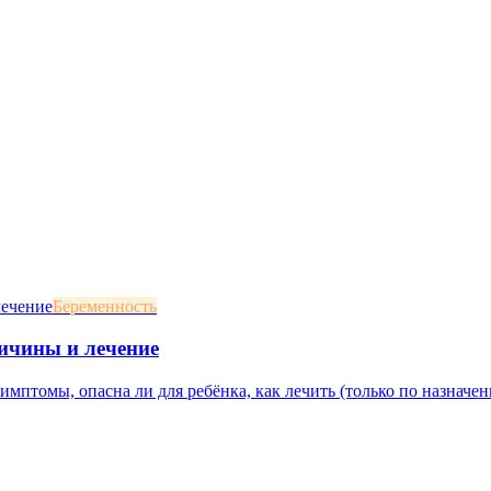
Беременность
ичины и лечение
мптомы, опасна ли для ребёнка, как лечить (только по назначени