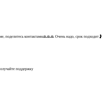
оме, поделитесь контактами🙏🙏🙏 Очень надо, срок подходит🤰
получайте поддержку