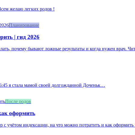
 Всем желаю легких родов !
Планирование
рить | гид 2026
делать, почему бывают ложные результаты и когда нужен врач. Чит
 16:45 я стала мамой своей долгожданной Доченьк…
После родов
 как оформить
ер с учётом индексации, на что можно потратить и как оформить