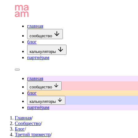
главная
сообщество
блог
калькуляторы
партнёрам
главная
сообщество
блог
калькуляторы
партнёрам
Главная
/
Сообщество
/
Блог
/
Третий триместр
/