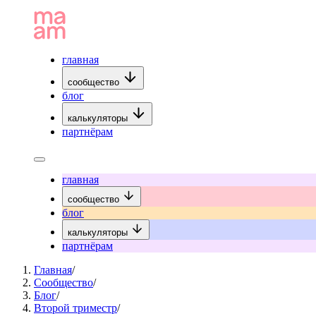
главная
сообщество
блог
калькуляторы
партнёрам
главная
сообщество
блог
калькуляторы
партнёрам
Главная
/
Сообщество
/
Блог
/
Второй триместр
/