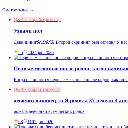
Смотреть все →
Q&A · второй-триместр
Узнали пол
Девкиииии🌺🌺🌺🌺 Второй скрининг был сегодня У нас
55
40
24 jun 2026
Первые месячные после родов: когда начина
Когда начинаются первые месячные после родов, как они 
Q&A · второй-триместр
девочки наконец-то Я родила 37 недели 3 дня
рожала девчонки всем лёгких родов
68
11
01 jun 2026