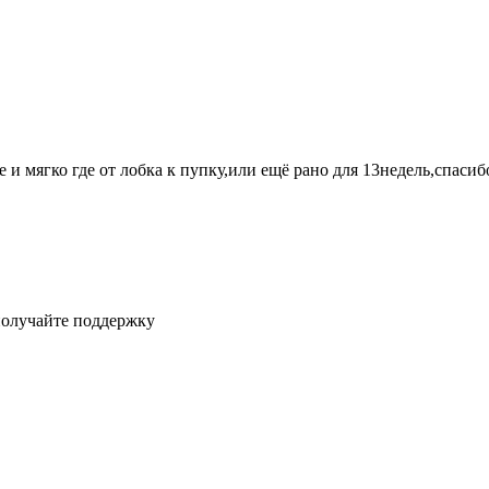
 и мягко где от лобка к пупку,или ещё рано для 13недель,спасиб
получайте поддержку