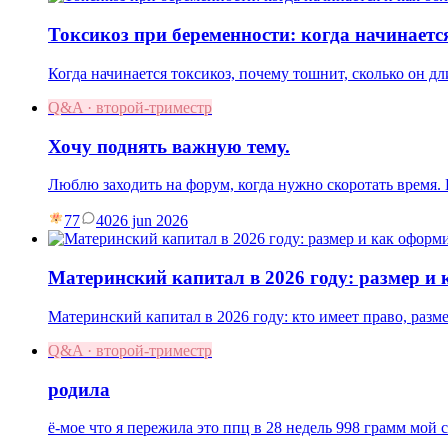
Токсикоз при беременности: когда начинаетс
Когда начинается токсикоз, почему тошнит, сколько он дл
Q&A · второй-триместр
Хочу поднять важную тему.
Люблю заходить на форум, когда нужно скоротать время
77
40
26 jun 2026
Материнский капитал в 2026 году: размер и
Материнский капитал в 2026 году: кто имеет право, разм
Q&A · второй-триместр
родила
ё-мое что я пережила это ппц в 28 недель 998 грамм мой 