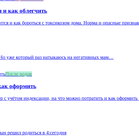
я и как облегчить
ится и как бороться с токсикозом дома. Норма и опасные призна
. Но уже который раз натыкаюсь на негативных мам…
После родов
 как оформить
ер с учётом индексации, на что можно потратить и как оформить
сын решил родиться в 4:сегодня