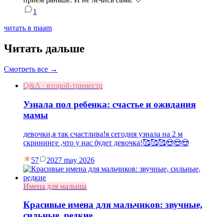
1
читать в maam
Читать дальше
Смотреть все →
Q&A · второй-триместр
Узнала пол ребенка: счастье и ожидания
мамы
девочки,я так счастлива!я сегодня узнала на 2 м
скрининге ,что у нас будет девочка!🥰🥰🥰😍😍😍
57
20
27 may 2026
Имена для малыша
Красивые имена для мальчиков: звучные,
сильные, редкие