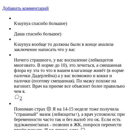
Добавить комментарий
Ksuynya спасибо большое)
Даша спасибо большое)
Ksuynya вообще то должны были в конце анализа
заключение написать что у вас
Ничего страшного, у вас воспаление (лейкоцитов
многовато. В норме до 10), это лечиться, а смешанная
флора ну эта то что в вашем влагалище живёт (в норме
палочки Дадерлейна) а у вас возможно и кокки и
палочки (поэтому смешанная). По мазку похоже на
вагинит. Врач на приеме все объяснит более правильно
чем я.
2
Понимаю страх 😔 Я на 14-15 неделе тоже получила
"страшный" мазок (лейкоциты↑), а врач успокоила: при
беременности часто так и без жалоб это ок. Если есть
зуд/жжение/запах - позвони в ЖК, попроси перенести
приём раньше. И не лечись сама. 🤍