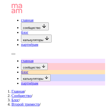
главная
сообщество
блог
калькуляторы
партнёрам
главная
сообщество
блог
калькуляторы
партнёрам
Главная
/
Сообщество
/
Блог
/
Второй триместр
/