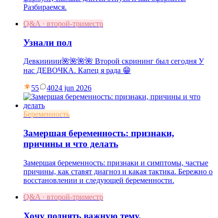
Разбираемся.
Q&A · второй-триместр
Узнали пол
Девкиииии🌺🌺🌺🌺 Второй скрининг был сегодня У
нас ДЕВОЧКА. Капец я рада 😁
55
40
24 jun 2026
Беременность
Замершая беременность: признаки,
причины и что делать
Замершая беременность: признаки и симптомы, частые
причины, как ставят диагноз и какая тактика. Бережно о
восстановлении и следующей беременности.
Q&A · второй-триместр
Хочу поднять важную тему.