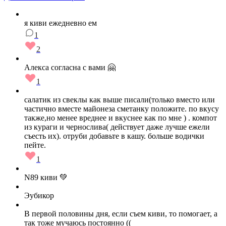
я киви ежедневно ем
1
2
Алекса согласна с вами 🤗
1
салатик из свеклы как выше писали(только вместо или
частично вместе майонеза сметанку положите. по вкусу
также,но менее вреднее и вкуснее как по мне ) . компот
из кураги и чернослива( действует даже лучше ежели
съесть их). отруби добавьте в кашу. больше водички
пейте.
1
N89 киви 💚
Эубикор
В первой половины дня, если съем киви, то помогает, а
так тоже мучаюсь постоянно ((