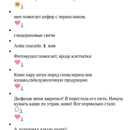
1
мне помогает кефир с черносливом.
1
глицериновые свечи
Anita спасибо 🌷 вам
Фитомуцил помогает, вроде клетчатки
1
Киви пару штук перед сном,чернослив
кушаю,свёклу,молочную продукцию
1
Дюфалак меня закрепил! Я перестала его пить. Начала
кушать каши по утрам, киви! Все нормально стало
3
1
А дозировку какую пьете?