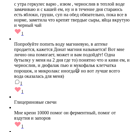
с утра геркулес варю , изюм , чернослив в теплой воде
замачиваю и с кашей ем, ну и в течение дня стараюсь
есть яблоки, груши, суп на обед обязательно, пока все в
норме, заметила что крепят твердые сыры, яйца вкрутую
и черный чай
1
Попробуйте попить воду магниевую, в аптеке
продается, кажется Донат магния называется! Вот мне
лично она помогает, может и вам подойдёт! Одна
бутылку у меня на 2 дня где то) понятно что и киви ем, и
чернослив, и дюфалак пью и мукофальк клетчатка
порошок, и микролакс иногда😃 но вот лучше всего
вода оказалась для меня)
1
1
Глицериновые свечи
Мне креон 10000 помог он ферментный, помог от
вздутия и запоров
1