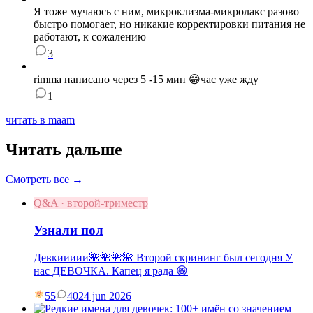
Я тоже мучаюсь с ним, микроклизма-микролакс разово
быстро помогает, но никакие корректировки питания не
работают, к сожалению
3
rimma написано через 5 -15 мин 😁час уже жду
1
читать в maam
Читать дальше
Смотреть все →
Q&A · второй-триместр
Узнали пол
Девкиииии🌺🌺🌺🌺 Второй скрининг был сегодня У
нас ДЕВОЧКА. Капец я рада 😁
55
40
24 jun 2026