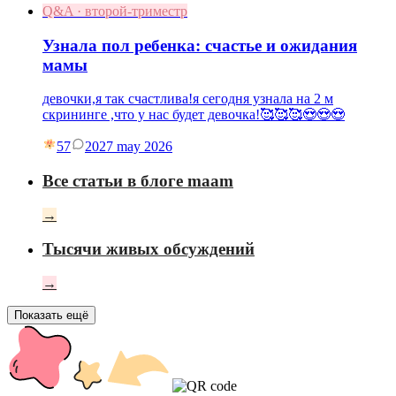
Q&A · второй-триместр
Узнала пол ребенка: счастье и ожидания
мамы
девочки,я так счастлива!я сегодня узнала на 2 м
скрининге ,что у нас будет девочка!🥰🥰🥰😍😍😍
57
20
27 may 2026
Все статьи в блоге maam
→
Тысячи живых обсуждений
→
Показать ещё