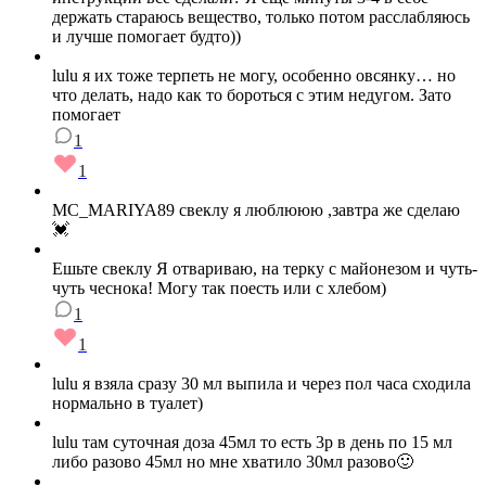
держать стараюсь вещество, только потом расслабляюсь
и лучше помогает будто))
lulu я их тоже терпеть не могу, особенно овсянку… но
что делать, надо как то бороться с этим недугом. Зато
помогает
1
1
MC_MARIYA89 свеклу я люблююю ,завтра же сделаю
💓
Ешьте свеклу Я отвариваю, на терку с майонезом и чуть-
чуть чеснока! Могу так поесть или с хлебом)
1
1
lulu я взяла сразу 30 мл выпила и через пол часа сходила
нормально в туалет)
lulu там суточная доза 45мл то есть 3р в день по 15 мл
либо разово 45мл но мне хватило 30мл разово🙂