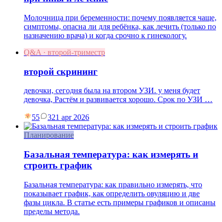
Молочница при беременности: почему появляется чаще,
симптомы, опасна ли для ребёнка, как лечить (только по
назначению врача) и когда срочно к гинекологу.
Q&A · второй-триместр
второй скрининг
девочки, сегодня была на втором УЗИ. у меня будет
девочка, Растём и развивается хорошо. Срок по УЗИ …
55
3
21 apr 2026
Планирование
Базальная температура: как измерять и
строить график
Базальная температура: как правильно измерять, что
показывает график, как определить овуляцию и две
фазы цикла. В статье есть примеры графиков и описаны
пределы метода.