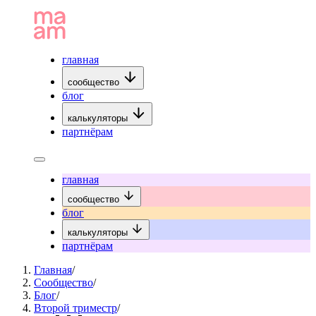
главная
сообщество
блог
калькуляторы
партнёрам
главная
сообщество
блог
калькуляторы
партнёрам
Главная
/
Сообщество
/
Блог
/
Второй триместр
/