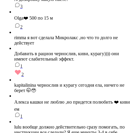
3
Olga❤️ 500 по 15 м
2
rimma я вот сделала Микролакс ,но что то долго не
действует
Добавить в рацион чернослив, киви, курагу)))) они
имеют слабительный эффект.
1
2
kapitalinina чернослив и курагу сегодня ела, ничего не
берет 🤭🥹
Алекса кашки не люблю ,но придется полюбить ❤️ киви
ем
1
lulu вообще должно действительно сразу помогать, по
инструкции все сделали? Я еще минуты 3-4 в себе