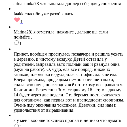
arinahamka78 уже заказала доплер себе, для успокоения
faakk спасибо уже разобралась
1
Marina28) я отметила, нажмите , дальше вы сами
поймёте .
1
Привет, вообщем проснулась позавчера и решила уехать
в деревню, к чистому воздуху. Детей оставила у
родителей, заправила авто полный бак и рванула одна
(муж на работе). О, чудо, ела всё подряд, никаких
запахов, племяшка надухарилась - пофиг, дальше ела.
Вчера приехала, вроде дома немного лучше запахи,
спала всю ночь, но сегодня всё по тихому возвращается.
Блииииин. Беременна 3им, старшему 16 лет, младшему
14 будет через две недели. Эта беременность считается
для организма, как первая вот и преподносит сюрпризы.
Очень жду окончания токсикоза. Девочки, сил нам и
удовольствия от выращивания!
а у меня вообще токсиноз пропал и не знаю что думать