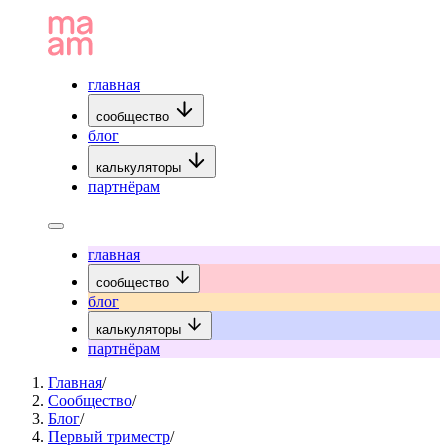
главная
сообщество
блог
калькуляторы
партнёрам
главная
сообщество
блог
калькуляторы
партнёрам
Главная
/
Сообщество
/
Блог
/
Первый триместр
/