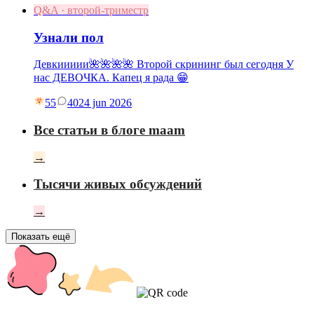
Q&A · второй-триместр
Узнали пол
Девкиииии🌺🌺🌺🌺 Второй скрининг был сегодня У
нас ДЕВОЧКА. Капец я рада 😁
55
40
24 jun 2026
Все статьи в блоге maam
→
Тысячи живых обсуждений
→
Показать ещё