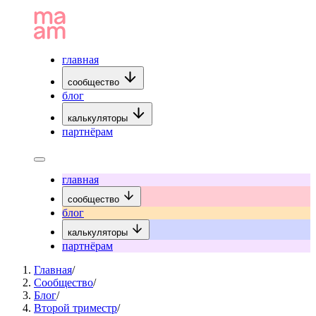
главная
сообщество
блог
калькуляторы
партнёрам
главная
сообщество
блог
калькуляторы
партнёрам
Главная
/
Сообщество
/
Блог
/
Второй триместр
/