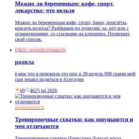
Можно ли беременным: кофе, спорт,
лекарства: что нельзя
Можно ли беременным кофе, спорт, баню, перелёты,
красить волосы? Разбираем по пунктам: да, нет или с
ограничениями, со ссылками на клинреки. Проверьте
свой список.
Q&A · второй-триместр
родила
ё-мое что я пережила это ппц в 28 недель 998 грамм мой
сын решил родиться в 4:сегодня
69
46
25 jul 2026
Беременность
Тренировочные схватки: как ощущаются и
чем отличаются
Тренировочные схватки (Брекстона-Хикса): когда