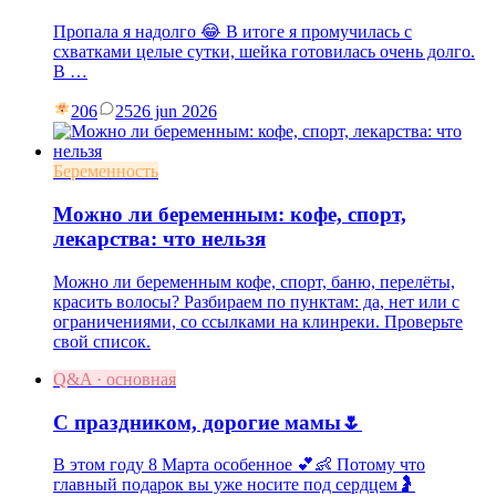
Пропала я надолго 😂 В итоге я промучилась с
схватками целые сутки, шейка готовилась очень долго.
В …
206
25
26 jun 2026
Беременность
Можно ли беременным: кофе, спорт,
лекарства: что нельзя
Можно ли беременным кофе, спорт, баню, перелёты,
красить волосы? Разбираем по пунктам: да, нет или с
ограничениями, со ссылками на клинреки. Проверьте
свой список.
Q&A · основная
С праздником, дорогие мамы🌷
В этом году 8 Марта особенное 💕👶 Потому что
главный подарок вы уже носите под сердцем🤰