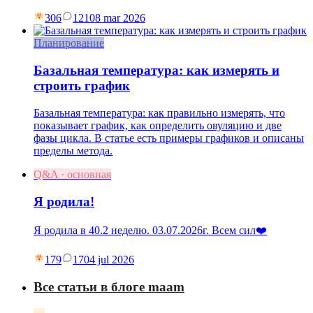
306
121
08 mar 2026
Планирование
Базальная температура: как измерять и
строить график
Базальная температура: как правильно измерять, что
показывает график, как определить овуляцию и две
фазы цикла. В статье есть примеры графиков и описаны
пределы метода.
Q&A · основная
Я родила!
Я родила в 40.2 неделю. 03.07.2026г. Всем сил❤️
179
17
04 jul 2026
Все статьи в блоге maam