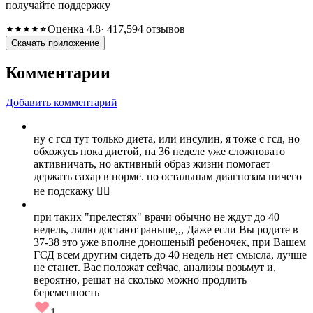
получайте поддержку
Оценка 4.8
· 417,594 отзывов
Скачать приложение
Комментарии
Добавить комментарий
ну с гсд тут только диета, или инсулин, я тоже с гсд, но
обхожусь пока диетой, на 36 неделе уже сложновато
активничать, но активный образ жизни помогает
держать сахар в норме. по остальным диагнозам ничего
не подскажу 🤷‍♀️
при таких "прелестях" врачи обычно не ждут до 40
недель, лялю достают раньше,,, Даже если Вы родите в
37-38 это уже вполне доношеный ребеночек, при Вашем
ГСД всем другим сидеть до 40 недель нет смысла, лучше
не станет. Вас положат сейчас, анализы возьмут и,
вероятно, решат на сколько можно продлить
беременность
1