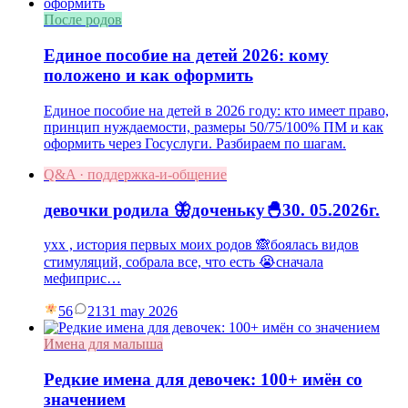
После родов
Единое пособие на детей 2026: кому
положено и как оформить
Единое пособие на детей в 2026 году: кто имеет право,
принцип нуждаемости, размеры 50/75/100% ПМ и как
оформить через Госуслуги. Разбираем по шагам.
Q&A · поддержка-и-общение
девочки родила 🦋доченьку🐣30. 05.2026г.
ухх , история первых моих родов 🙈боялась видов
стимуляций, собрала все, что есть 😭сначала
мефиприс…
56
21
31 may 2026
Имена для малыша
Редкие имена для девочек: 100+ имён со
значением