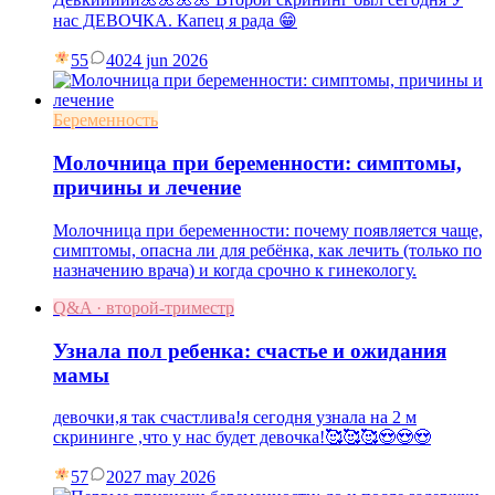
нас ДЕВОЧКА. Капец я рада 😁
55
40
24 jun 2026
Беременность
Молочница при беременности: симптомы,
причины и лечение
Молочница при беременности: почему появляется чаще,
симптомы, опасна ли для ребёнка, как лечить (только по
назначению врача) и когда срочно к гинекологу.
Q&A · второй-триместр
Узнала пол ребенка: счастье и ожидания
мамы
девочки,я так счастлива!я сегодня узнала на 2 м
скрининге ,что у нас будет девочка!🥰🥰🥰😍😍😍
57
20
27 may 2026