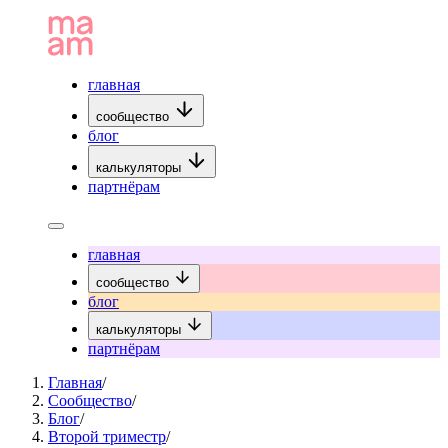
главная
сообщество
блог
калькуляторы
партнёрам
главная
сообщество
блог
калькуляторы
партнёрам
Главная
/
Сообщество
/
Блог
/
Второй триместр
/