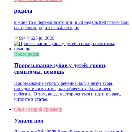
родила
ё-мое что я пережила это ппц в 28 недель 998 грамм мой
сын решил родиться в 4:сегодня
69
46
25 jul 2026
После родов
Прорезывание зубов у детей: сроки,
симптомы, помощь
Прорезывание зубов у ребёнка: когда лезут зубы,
порядок и симптомы, как облегчить боль и чего
избегать. О том, когда насторожиться и идти к врачу,
читайте в статье.
Q&A · второй-триместр
Узнали пол
Девкиииии🌺🌺🌺🌺 Второй скрининг был сегодня У