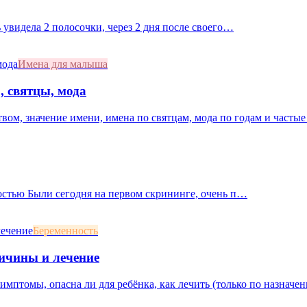
 увидела 2 полосочки, через 2 дня после своего…
Имена для малыша
, святцы, мода
ством, значение имени, имена по святцам, мода по годам и часты
остью Были сегодня на первом скрининге, очень п…
Беременность
ичины и лечение
мптомы, опасна ли для ребёнка, как лечить (только по назначени