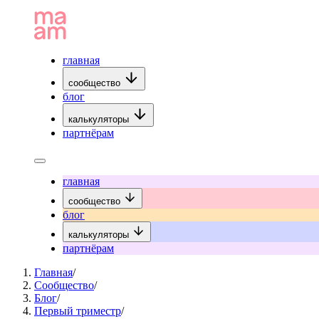
главная
сообщество
блог
калькуляторы
партнёрам
главная
сообщество
блог
калькуляторы
партнёрам
Главная
/
Сообщество
/
Блог
/
Первый триместр
/