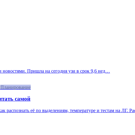
 новостями. Пришла на сегодня узи в срок 9,6 нед…
Планирование
итать самой
 как распознать её по выделениям, температуре и тестам на ЛГ. Р