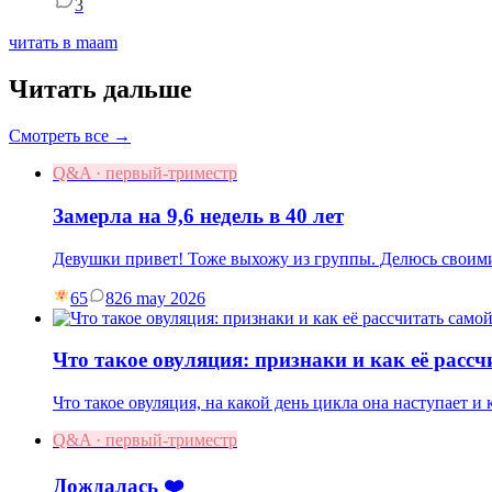
3
читать в maam
Читать дальше
Смотреть все →
Q&A · первый-триместр
Замерла на 9,6 недель в 40 лет
Девушки привет! Тоже выхожу из группы. Делюсь своими
65
8
26 may 2026
Что такое овуляция: признаки и как её рассч
Что такое овуляция, на какой день цикла она наступает и
Q&A · первый-триместр
Дождалась ❤️