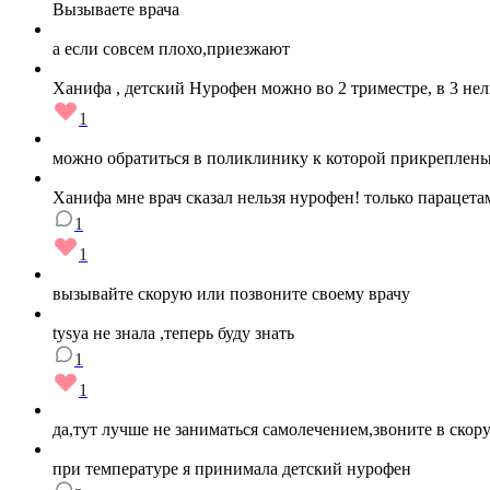
Вызываете врача
а если совсем плохо,приезжают
Ханифа , детский Нурофен можно во 2 триместре, в 3 нел
1
можно обратиться в поликлинику к которой прикреплены
Ханифа мне врач сказал нельзя нурофен! только парацета
1
1
вызывайте скорую или позвоните своему врачу
tysya не знала ,теперь буду знать
1
1
да,тут лучше не заниматься самолечением,звоните в ско
при температуре я принимала детский нурофен