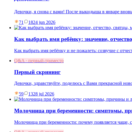
Девочки, я снова с вами! После выкидыша в январе вновь
71
18
24 jun 2026
Как выбрать имя ребёнку: значение, отчество
Как выбрать имя ребёнку и не пожалеть: созвучие с отче
Q&A · первый-триместр
Первый скрининг
Девочки, здравствуйте, поделюсь с Вами прекрасной нов
59
13
28 jul 2026
Молочница при беременности: симптомы, пр
Молочница при беременности: почему появляется чаще, си