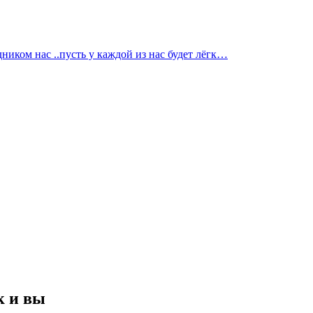
дником нас ..пусть у каждой из нас будет лёгк…
к и вы