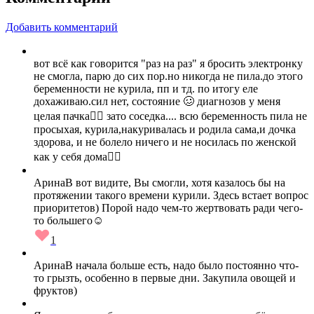
Добавить комментарий
вот всё как говорится "раз на раз" я бросить электронку
не смогла, парю до сих пор.но никогда не пила.до этого
беременности не курила, пп и тд. по итогу еле
дохаживаю.сил нет, состояние 🥴 диагнозов у меня
целая пачка🤦‍♀️ зато соседка.... всю беременность пила не
просыхая, курила,накуривалась и родила сама,и дочка
здорова, и не болело ничего и не носилась по женской
как у себя дома🤦‍♀️
АринаВ вот видите, Вы смогли, хотя казалось бы на
протяжении такого времени курили. Здесь встает вопрос
приоритетов) Порой надо чем-то жертвовать ради чего-
то большего☺️
1
АринаВ начала больше есть, надо было постоянно что-
то грызть, особенно в первые дни. Закупила овощей и
фруктов)