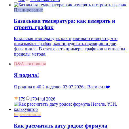
Планирование
Базальная температура: как измерять и
строить график
Базальная температура: как правильно измерять, что
показывает график, как определить овуляцию и две
фазы цикла. В статье есть примеры графиков и описаны
пределы метода.
Q&A · основная
Я родила!
Я родила в 40.2 неделю. 03.07.2026г. Всем сил❤️
179
17
04 jul 2026
Беременность
Как рассчитать дату родов: формула