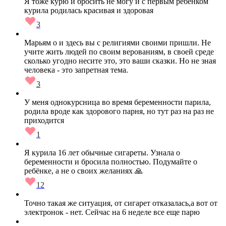
Я тоже курю и бросить не могу и с первым ребёнком
курила родилась красивая и здоровая
3
Марьям о и здесь вы с религиями своими пришли. Не
учите жить людей по своим верованиям, в своей среде
сколько угодно несите это, это ваши сказки. Но не зная
человека - это запретная тема.
3
У меня однокурсница во время беременности парила,
родила вроде как здорового парня, но тут раз на раз не
приходится
1
Я курила 16 лет обычные сигареты. Узнала о
беременности и бросила полностью. Подумайте о
ребёнке, а не о своих желаниях 🙏
12
Точно такая же ситуация, от сигарет отказалась,а вот от
электронок - нет. Сейчас на 6 неделе все еще парю