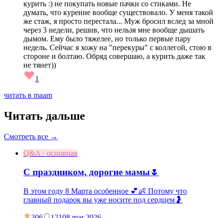
курить :) не покупать новые пачки со стиками. Не
думать, что курение вообще существовало. У меня такой
же стаж, я просто перестала... Муж бросил вслед за мной
через 3 недели, решив, что нельзя мне вообще дышать
дымом. Ему было тяжелее, но только первые пару
недель. Сейчас я хожу на "перекуры" с коллегой, стою в
стороне и болтаю. Обряд совершаю, а курить даже так
не тянет))
1
читать в maam
Читать дальше
Смотреть все →
Q&A · основная
С праздником, дорогие мамы🌷
В этом году 8 Марта особенное 💕👶 Потому что
главный подарок вы уже носите под сердцем🤰
306
121
08 mar 2026