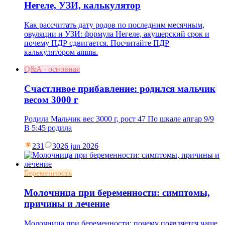
Негеле, УЗИ, калькулятор
Как рассчитать дату родов по последним месячным,
овуляции и УЗИ: формула Негеле, акушерский срок и
почему ПДР сдвигается. Посчитайте ПДР
калькулятором amma.
Q&A · основная
Счастливое прибавление: родился мальчик
весом 3000 г
Родила Мальчик вес 3000 г, рост 47 По шкале апгар 9/9
В 5:45 родила
231
30
26 jun 2026
Беременность
Молочница при беременности: симптомы,
причины и лечение
Молочница при беременности: почему появляется чаще,