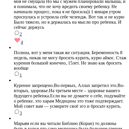
моя не смущала Но мы с мужем планировали малыша, и
я понимала, что не хочу вредить своему ребенку. Не
начинали процесс, пока я не бросила)) 1 января утром
проснулась и устроила себе челендж. Вот так и не курю
Было тяжело, но я держалась на мысли про ребенка. И
сейчас держусь
2
4
Полина, вот у меня такая же ситуация. Беременность 8
недель, никак не могу бросить курить, курю айкос. Стаж
курения большой конечно, 15лет. Не знаю как бросить
вообще
1
Курение запрещено.Во-первых, Аллах запретил это.Во-
вторых, здоровье.На третьем месте – здоровье вашего
будущего ребенка.Если вы не думаете о себе, подумайте
о ребенке. это харам Медицина это тоже подтверждает.
Мой совет вам — усмирите своё эго и бросьте курить.
3
Марьям если вы читали Библию (Коран) то должны
быть в курсе что сама медицина была большим грехом