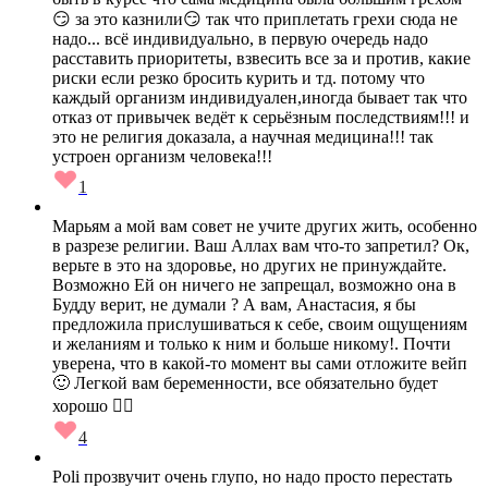
😏 за это казнили😏 так что приплетать грехи сюда не
надо... всё индивидуально, в первую очередь надо
расставить приоритеты, взвесить все за и против, какие
риски если резко бросить курить и тд. потому что
каждый организм индивидуален,иногда бывает так что
отказ от привычек ведёт к серьёзным последствиям!!! и
это не религия доказала, а научная медицина!!! так
устроен организм человека!!!
1
Марьям а мой вам совет не учите других жить, особенно
в разрезе религии. Ваш Аллах вам что-то запретил? Ок,
верьте в это на здоровье, но других не принуждайте.
Возможно Ей он ничего не запрещал, возможно она в
Будду верит, не думали ? А вам, Анастасия, я бы
предложила прислушиваться к себе, своим ощущениям
и желаниям и только к ним и больше никому!. Почти
уверена, что в какой-то момент вы сами отложите вейп
🙂 Легкой вам беременности, все обязательно будет
хорошо 👌🏻
4
Poli прозвучит очень глупо, но надо просто перестать