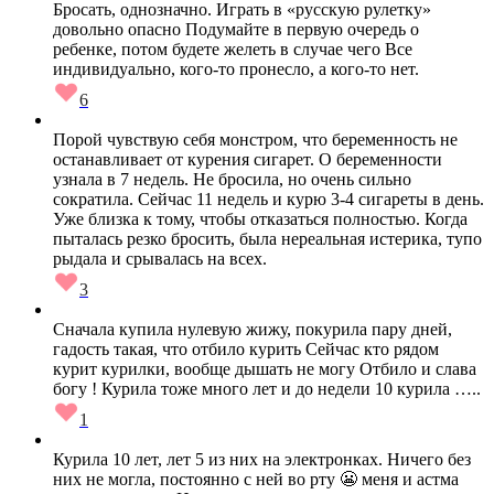
Бросать, однозначно. Играть в «русскую рулетку»
довольно опасно Подумайте в первую очередь о
ребенке, потом будете желеть в случае чего Все
индивидуально, кого-то пронесло, а кого-то нет.
6
Порой чувствую себя монстром, что беременность не
останавливает от курения сигарет. О беременности
узнала в 7 недель. Не бросила, но очень сильно
сократила. Сейчас 11 недель и курю 3-4 сигареты в день.
Уже близка к тому, чтобы отказаться полностью. Когда
пыталась резко бросить, была нереальная истерика, тупо
рыдала и срывалась на всех.
3
Сначала купила нулевую жижу, покурила пару дней,
гадость такая, что отбило курить Сейчас кто рядом
курит курилки, вообще дышать не могу Отбило и слава
богу ! Курила тоже много лет и до недели 10 курила …..
1
Курила 10 лет, лет 5 из них на электронках. Ничего без
них не могла, постоянно с ней во рту 😬 меня и астма