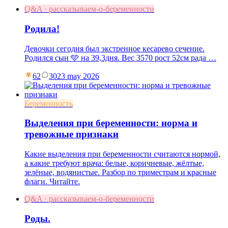
Q&A · рассказываем-о-беременности
Родила!
Девочки сегодня был экстренное кесарево сечение.
Родился сын 🩵 на 39,3дня. Вес 3570 рост 52см рада …
62
30
23 may 2026
Беременность
Выделения при беременности: норма и
тревожные признаки
Какие выделения при беременности считаются нормой,
а какие требуют врача: белые, коричневые, жёлтые,
зелёные, водянистые. Разбор по триместрам и красные
флаги. Читайте.
Q&A · рассказываем-о-беременности
Роды.