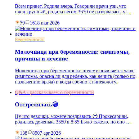
Всем привет. Родила вчера. Говорили врачи узи, что
плод крупный, родила весом 3670 не разорвалась, у…
79
16
18 mar 2026
Беременность
Молочница при беременности: симптомы,
причины и лечение
Молочница при беременности: почему появляется чаще,
симптомы, опасна ли для ребёнка, как лечить (только по
назначению врача) и когда срочно к гинекологу.
Q&A · рассказываем-о-беременности
Отстрелялась😅
Ну что девочки, можете поздравить 🥹 Прокесарили,
родилась доченька 3550 в 8:55 Было тяжело, но оно …
138
85
07 apr 2026