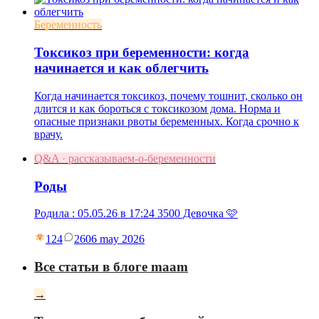
Беременность
Токсикоз при беременности: когда
начинается и как облегчить
Когда начинается токсикоз, почему тошнит, сколько он
длится и как бороться с токсикозом дома. Норма и
опасные признаки рвоты беременных. Когда срочно к
врачу.
Q&A · рассказываем-о-беременности
Роды
Родила : 05.05.26 в 17:24 3500 Девочка 🩷
124
26
06 may 2026
Все статьи в блоге maam
→