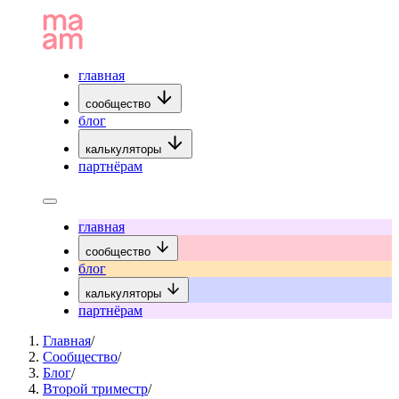
главная
сообщество
блог
калькуляторы
партнёрам
главная
сообщество
блог
калькуляторы
партнёрам
Главная
/
Сообщество
/
Блог
/
Второй триместр
/