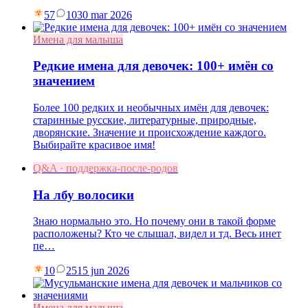
57
10
30 mar 2026
Имена для малыша
Редкие имена для девочек: 100+ имён со
значением
Более 100 редких и необычных имён для девочек:
старинные русские, литературные, природные,
дворянские. Значение и происхождение каждого.
Выбирайте красивое имя!
Q&A · поддержка-после-родов
На лбу волосики
Знаю нормально это. Но почему они в такой форме
расположены? Кто че слышал, видел и тд. Весь инет
пе…
10
25
15 jun 2026
Имена для малыша