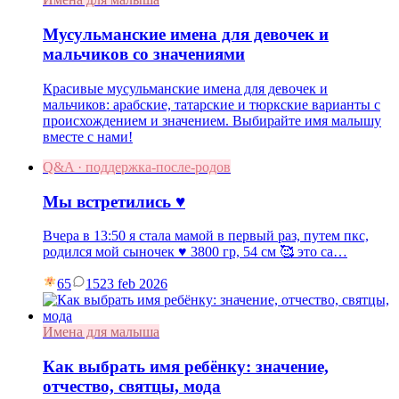
Мусульманские имена для девочек и
мальчиков со значениями
Красивые мусульманские имена для девочек и
мальчиков: арабские, татарские и тюркские варианты с
происхождением и значением. Выбирайте имя малышу
вместе с нами!
Q&A · поддержка-после-родов
Мы встретились ♥️
Вчера в 13:50 я стала мамой в первый раз, путем пкс,
родился мой сыночек ♥️ 3800 гр, 54 см 🥰 это са…
65
15
23 feb 2026
Имена для малыша
Как выбрать имя ребёнку: значение,
отчество, святцы, мода