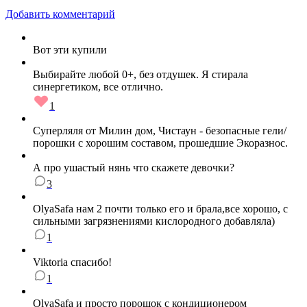
Добавить комментарий
Вот эти купили
Выбирайте любой 0+, без отдушек. Я стирала
синергетиком, все отлично.
1
Суперляля от Милин дом, Чистаун - безопасные гели/
порошки с хорошим составом, прошедшие Экоразнос.
А про ушастый нянь что скажете девочки?
3
OlyaSafa нам 2 почти только его и брала,все хорошо, с
сильными загрязнениями кислородного добавляла)
1
Viktoria спасибо!
1
OlyaSafa и просто порошок с кондиционером