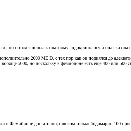
н д , но потом я пошла к платному эндокринологу и она сказала 
ополнительно 2000 МЕ D, с тех пор как он поднялся до адеква
 вообще 5000, но поскольку в фемибионе есть еще 400 или 500 св
зали в Фемибионе достаточно, плюсом только йодомарин 100 про