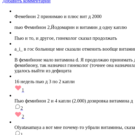
Добавить комментарий
Фемебион 2 принимаю и плюс вит д 2000
пью Фемибион 2,Йодомарин и витамин д одну каплю
Пью и то, и другое, гинеколог сказал продолжать
a_i_ в гос больнице мне сказали отменить вообще витами
В фемибионе мало витамина d. Я продолжаю принимать д
фемибиону, так назначил гинеколог (точнее она назначила
удалось выйти из дефицита
16 недель пью д 3 по 2 капли
1
Пью фемибион 2 и 4 капли (2.000) дозировка витамина д
2
2
Olyatasamaya а вот мне почему-то убрали витамины, ска
1