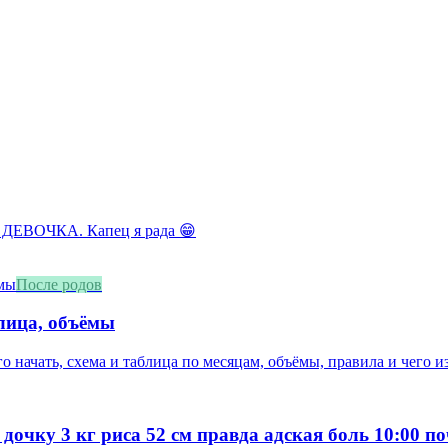
 ДЕВОЧКА. Капец я рада 😁
После родов
блица, объёмы
о начать, схема и таблица по месяцам, объёмы, правила и чего из
 дочку 3 кг риса 52 см правда адская боль 10:00 п