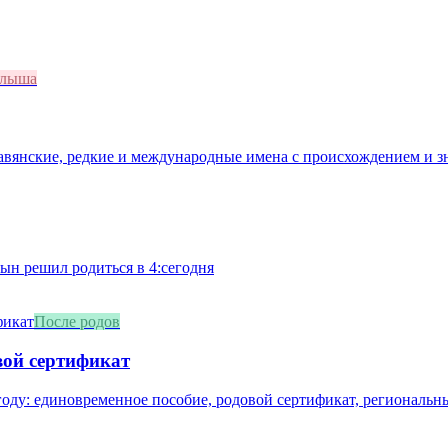
алыша
лавянские, редкие и международные имена с происхождением и з
сын решил родиться в 4:сегодня
После родов
вой сертификат
оду: единовременное пособие, родовой сертификат, региональны