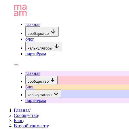
главная
сообщество
блог
калькуляторы
партнёрам
главная
сообщество
блог
калькуляторы
партнёрам
Главная
/
Сообщество
/
Блог
/
Второй триместр
/