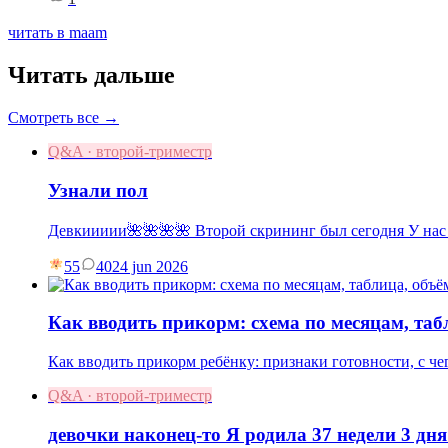
читать в maam
Читать дальше
Смотреть все →
Q&A · второй-триместр
Узнали пол
Девкиииии🌺🌺🌺🌺 Второй скрининг был сегодня У нас
55
40
24 jun 2026
Как вводить прикорм: схема по месяцам, та
Как вводить прикорм ребёнку: признаки готовности, с чег
Q&A · второй-триместр
девочки наконец-то Я родила 37 недели 3 дня