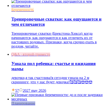
Беременность
Тренировочные схватки: как ощущаются и
чем отличаются
Тренировочные схватки (Брекстона-Хикса): когда
начинаются, как ощущаются и как отличить их от
настоящих родовых. Признаки, когда срочно ехать в
роддом, читайте.
Q&A · второй-триместр
Узнала пол ребенка: счастье и ожидания
мамы
девочки,я так счастлива!я сегодня узнала на 2 м
скрининге ,что у нас будет девочка!🥰🥰🥰😍😍😍
57
20
27 may 2026
Планирование