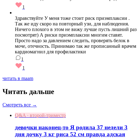
1
Здравствуйте У меня тоже стоит риск приэмплаксии .
Так же иду скоро на повторный узи, для наблюдения.
Ничего плохого в этом не вижу лучше пусть лишний раз
посмотрят) А риски приэмплаксии многим ставят.
Просто надо за давлением следить, проверять белок в
моче, отечность. Принимаю так же прописанный врачем
кардиомагнил для профилактики
1
1
читать в maam
Читать дальше
Смотреть все →
Q&A · второй-триместр
девочки наконец-то Я родила 37 недели 3
дня дочку 3 кг риса 52 см правда адская