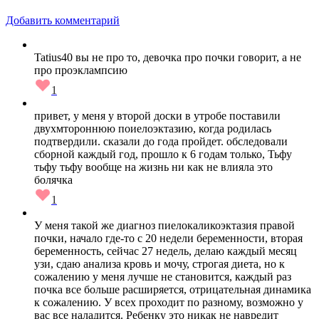
Добавить комментарий
Tatius40 вы не про то, девочка про почки говорит, а не
про проэклампсию
1
привет, у меня у второй доски в утробе поставили
двухмтороннюю поиелоэктазию, когда родилась
подтвердили. сказали до года пройдет. обследовали
сборной каждый год, прошло к 6 годам только, Тьфу
тьфу тьфу вообще на жизнь ни как не влияла это
болячка
1
У меня такой же диагноз пиелокаликоэктазия правой
почки, начало где-то с 20 недели беременности, вторая
беременность, сейчас 27 недель, делаю каждый месяц
узи, сдаю анализа кровь и мочу, строгая диета, но к
сожалению у меня лучше не становится, каждый раз
почка все больше расширяется, отрицательная динамика
к сожалению. У всех проходит по разному, возможно у
вас все наладится. Ребенку это никак не навредит