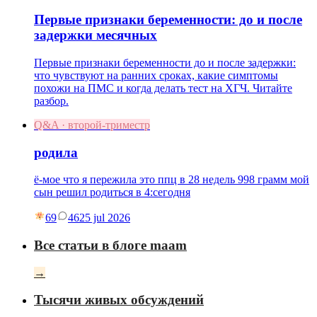
Первые признаки беременности: до и после
задержки месячных
Первые признаки беременности до и после задержки:
что чувствуют на ранних сроках, какие симптомы
похожи на ПМС и когда делать тест на ХГЧ. Читайте
разбор.
Q&A · второй-триместр
родила
ё-мое что я пережила это ппц в 28 недель 998 грамм мой
сын решил родиться в 4:сегодня
69
46
25 jul 2026
Все статьи в блоге maam
→
Тысячи живых обсуждений