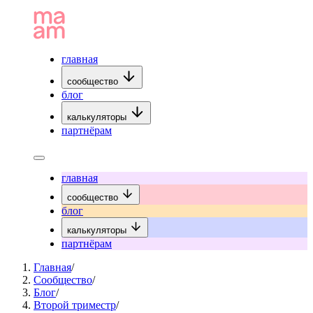
главная
сообщество
блог
калькуляторы
партнёрам
главная
сообщество
блог
калькуляторы
партнёрам
Главная
/
Сообщество
/
Блог
/
Второй триместр
/